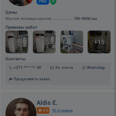
PRO
Цены
Монтаж тепловых насосов
700-900€/час
Примеры работ
+15
Контакты
+371 *** *** 49
Эл. почта
WhatsApp
Предложить заказ
Aldis E.
4.9
·
75 отзывов