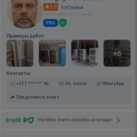
5.0
·
6 отзывов
Был на сайте: 1 д. 7 ч. назад
PRO
Примеры работ
+6
Контакты
+371 *** *** 40
Эл. почта
WhatsApp
Предложить заказ
Pieslēdz Enefit elektrību un ietaupi!