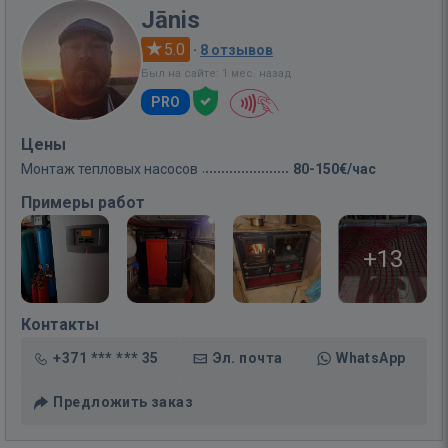
Jānis
5.0
·
8 отзывов
Был на сайте: 1 мес. назад
PRO
Цены
Монтаж тепловых насосов
80-150€/час
Примеры работ
+13
Контакты
+371 *** *** 35
Эл. почта
WhatsApp
Предложить заказ