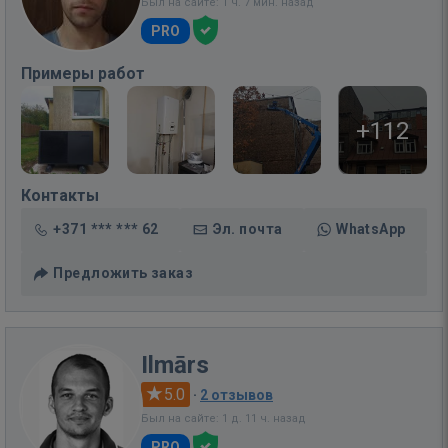
Был на сайте: 1 ч. 7 мин. назад
PRO
Примеры работ
+112
Контакты
+371 *** *** 62
Эл. почта
WhatsApp
Предложить заказ
Ilmārs
5.0
·
2 отзывов
Был на сайте: 1 д. 11 ч. назад
PRO