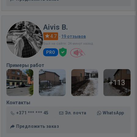
Aivis B.
4.7
·
19 отзывов
Был на сайте: 24 минут назад
PRO
Примеры работ
+113
Контакты
+371 *** *** 45
Эл. почта
WhatsApp
Предложить заказ