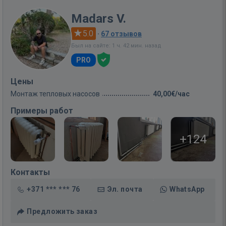
Madars V.
5.0
·
67 отзывов
Был на сайте: 1 ч. 42 мин. назад
PRO
Цены
Монтаж тепловых насосов
40,00€/час
Примеры работ
+124
Контакты
+371 *** *** 76
Эл. почта
WhatsApp
Предложить заказ