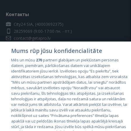
Контакты
City24 SIA, (40003692375)
28259069
(9:00-17:00 пн. - пт.)
contact@getapro.lv
Mums rūp jūsu konfidencialitāte
Mēs un mūsu
270
partneri glabājam un piekļūstam personas
datiem, piemēram, pārlūkošanas datiem vai unikālajiem
identifikatoriem jūsu ierīcē. Izvēloties opciju “Es piekrītu”, tiek
Страны
aktivizētas izsekošanas tehnoloģijas, kas atbalsta zem virsraksta
Эстония
“Mēs un mūsu partneri apstrādājam datus, lai sniegtu” norādītos
mērķus, savukārt izvēloties opciju “Noraidīt visu” vai atsaucot
Латвия
savu piekrišanu, šīs tehnoloģijas tiks atspējotas. Ja izsekošanas
tehnoloģijas ir atspējotas, daļa no redzamā satura un reklāmām
Литва
var nebūt jums tik atbilstoša. Varat atkārtoti piekļūt šai izvēlnei, lai
jebkurā laikā mainītu savu izvēli vai atsauktu piekrišanu,
noklikšķinot uz saites “Privātuma preferences” tīmekļa lapas
apakšā vai uz peldošās ikonas tīmekļa lapas apakšējā kreisajā
stūrī, ja tāda ir redzama. Jūsu izvēle būs spēkā mūsu piekrišanas