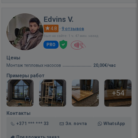
Edvins V.
4.8
·
9 отзывов
Был на сайте: 1 ч. 47 мин. назад
PRO
Цены
Монтаж тепловых насосов
20,00€/час
Примеры работ
+54
Контакты
+371 *** *** 33
Эл. почта
WhatsApp
Предложить заказ