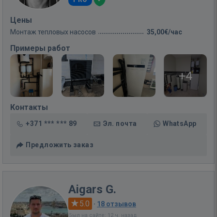
Цены
Монтаж тепловых насосов
35,00€/час
Примеры работ
+4
Контакты
+371 *** *** 89
Эл. почта
WhatsApp
Предложить заказ
Aigars G.
5.0
·
18 отзывов
Был на сайте: 12 ч. назад