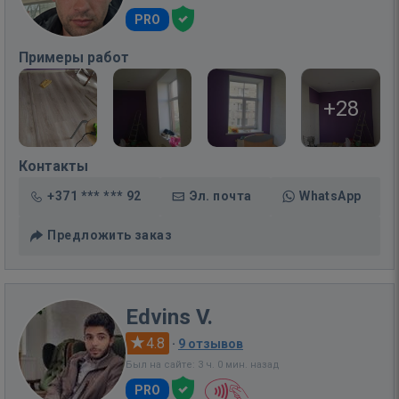
PRO
Примеры работ
+28
Контакты
+371 *** *** 92
Эл. почта
WhatsApp
Предложить заказ
Edvins V.
4.8
·
9 отзывов
Был на сайте: 3 ч. 0 мин. назад
PRO