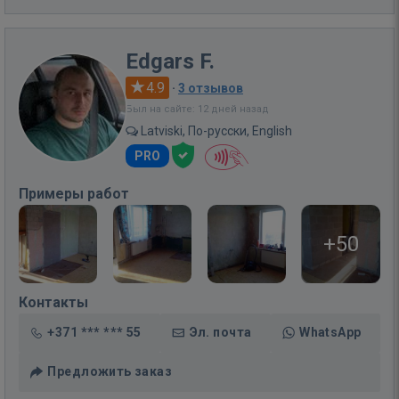
Edgars F.
4.9
·
3 отзывов
Был на сайте: 12 дней назад
Latviski, По-русски, English
PRO
Примеры работ
+50
Контакты
+371 *** *** 55
Эл. почта
WhatsApp
Предложить заказ