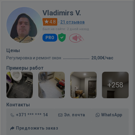
Vladimirs V.
4.8
·
21 отзывов
Был на сайте: 2 дней назад
PRO
Цены
Регулировка и ремонт окон
20,00€/час
Примеры работ
+258
Контакты
+371 *** *** 14
Эл. почта
WhatsApp
Предложить заказ