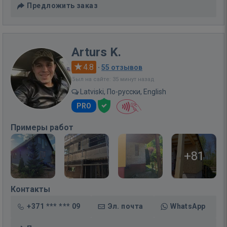
Предложить заказ
Arturs K.
4.8
·
55 отзывов
Был на сайте: 35 минут назад
Latviski, По-русски, English
PRO
Примеры работ
+81
Контакты
+371 *** *** 09
Эл. почта
WhatsApp