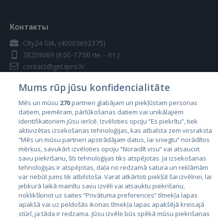
Контакты
City24 SIA, (40003692375)
28259069
(9:00-17:00 пн. - пт.)
contact@getapro.lv
Mums rūp jūsu konfidencialitāte
Mēs un mūsu
270
partneri glabājam un piekļūstam personas
datiem, piemēram, pārlūkošanas datiem vai unikālajiem
identifikatoriem jūsu ierīcē. Izvēloties opciju “Es piekrītu”, tiek
Страны
aktivizētas izsekošanas tehnoloģijas, kas atbalsta zem virsraksta
Эстония
“Mēs un mūsu partneri apstrādājam datus, lai sniegtu” norādītos
mērķus, savukārt izvēloties opciju “Noraidīt visu” vai atsaucot
Латвия
savu piekrišanu, šīs tehnoloģijas tiks atspējotas. Ja izsekošanas
tehnoloģijas ir atspējotas, daļa no redzamā satura un reklāmām
Литва
var nebūt jums tik atbilstoša. Varat atkārtoti piekļūt šai izvēlnei, lai
jebkurā laikā mainītu savu izvēli vai atsauktu piekrišanu,
noklikšķinot uz saites “Privātuma preferences” tīmekļa lapas
apakšā vai uz peldošās ikonas tīmekļa lapas apakšējā kreisajā
stūrī, ja tāda ir redzama. Jūsu izvēle būs spēkā mūsu piekrišanas