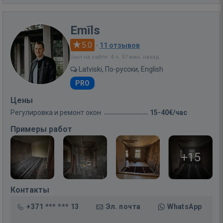
Emīls
5.0
·
11 отзывов
Был на сайте: 4 ч. 57 мин. назад
Latviski, По-русски, English
PRO
Цены
Регулировка и ремонт окон
15-40€/час
Примеры работ
+15
Контакты
+371 *** *** 13
Эл. почта
WhatsApp