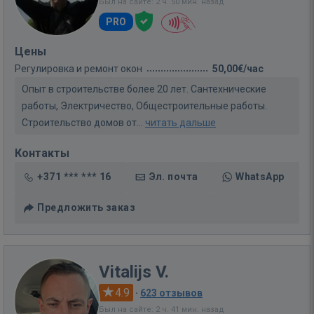
Был на сайте: 2 ч. 50 мин. назад
PRO
Цены
Регулировка и ремонт окон
50,00€/час
Опыт в строительстве более 20 лет. Сантехнические
работы, Электричество, Общестроительные работы.
Строительство домов от...
читать дальше
Контакты
+371 *** *** 16
Эл. почта
WhatsApp
Предложить заказ
Vitalijs V.
4.9
·
623 отзывов
Был на сайте: 2 ч. 41 мин. назад