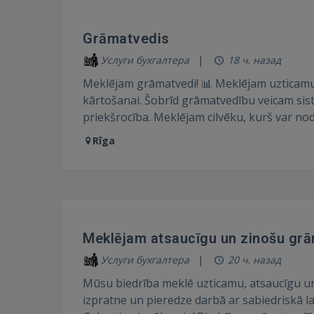
Grāmatvedis
Услуги бухгалтера
18 ч. назад
Meklējam grāmatvedi! 📊 Meklējam uzticam
kārtošanai. Šobrīd grāmatvedību veicam sist
priekšrocība. Meklējam cilvēku, kurš var nodr
Rīga
Meklējam atsaucīgu un zinošu grā
Услуги бухгалтера
20 ч. назад
Mūsu biedrība meklē uzticamu, atsaucīgu un 
izpratne un pieredze darbā ar sabiedriskā l