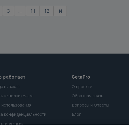
3
…
11
12
о работает
GetaPro
дать заказ
О проекте
ть исполнителем
Обратная связь
 использования
Вопросы и Ответы
ка конфиденциальности
Блог
t preferences