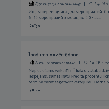
Другие услуги по переводу
1 д. 16 ч
Ищем переводчика для мероприятий. Лат
6 -10 мероприяий в месяц по 2-3 часа.
Rīga
Īpašuma novērtēšana
Агент по недвижимости
1 д. 19 ч. н
Nepieciešams veikt 31 m² liela divistabu dzī
iespējams, samazinātu kredīta procentu lik
termiņā varat sagatavot vērtējumu. Darbs nav
Rīga