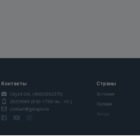
Контакты
Страны
City24 SIA, (40003692375)
Эстония
28259069
(9:00-17:00 пн. - пт.)
Латвия
contact@getapro.lv
Литва