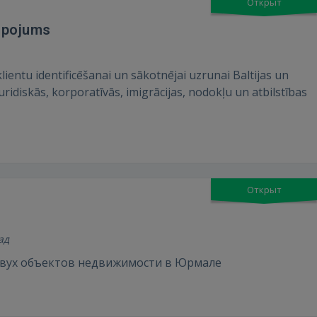
Открыт
alpojums
ientu identificēšanai un sākotnējai uzrunai Baltijas un
uridiskās, korporatīvās, imigrācijas, nodokļu un atbilstības
Открыт
ад
двух объектов недвижимости в Юрмале