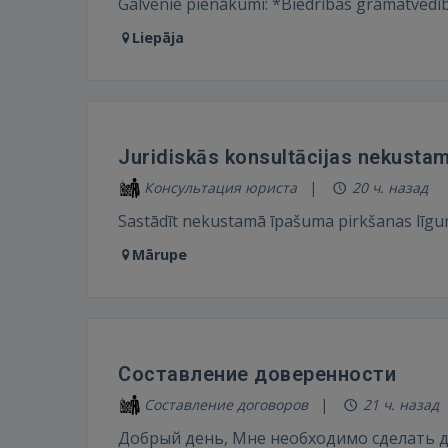
Galvenie pienākumi: *​Biedrības grāmatvedīb
Liepāja
Juridiskās konsultācijas nekusta
Консультация юриста
20 ч. назад
Sastādīt nekustamā īpašuma pirkšanas līgu
Mārupe
Составление доверенности
Составление договоров
21 ч. назад
Добрый день, Мне необходимо сделать 