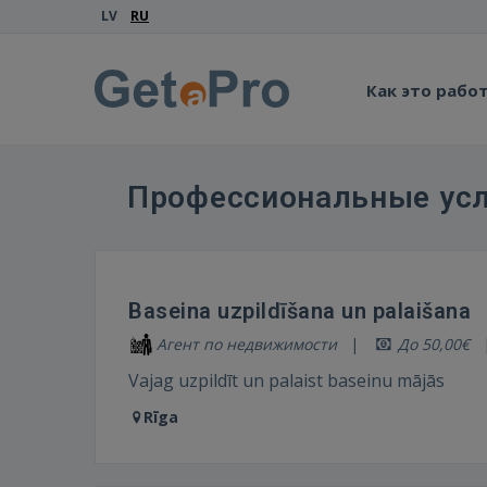
LV
RU
Как это рабо
Профессиональные усл
Baseina uzpildīšana un palaišana
Агент по недвижимости
До 50,00€
Vajag uzpildīt un palaist baseinu mājās
Rīga