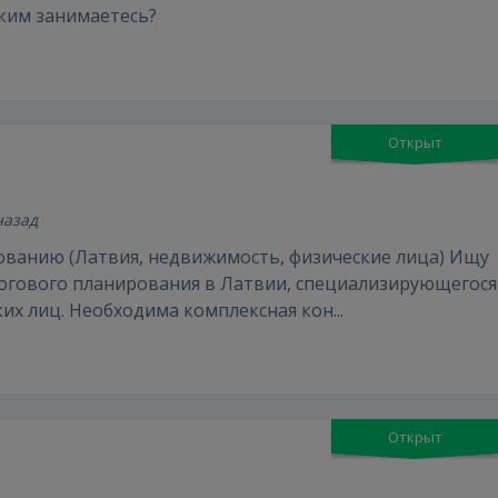
аким занимаетесь?
Войти
Открыт
 назад
ованию (Латвия, недвижимость, физические лица) Ищу
логового планирования в Латвии, специализирующегося
х лиц. Необходима комплексная кон...
ВОЙТИ
Забыли пароль?
Запомнить?
FACEBOOK
Открыт
GOOGLE