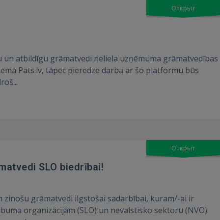
Открыт
u un atbildīgu grāmatvedi neliela uzņēmuma grāmatvedības
ēmā Pats.lv, tāpēc pieredze darbā ar šo platformu būs
oš...
Открыт
matvedi SLO biedrībai!
zinošu grāmatvedi ilgstošai sadarbībai, kuram/-ai ir
abuma organizācijām (SLO) un nevalstisko sektoru (NVO). ​