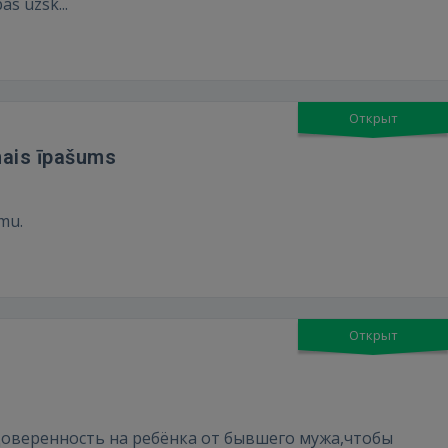
as uzsk...
Открыт
mais īpašums
mu.
Открыт
доверенность на ребёнка от бывшего мужа,чтобы