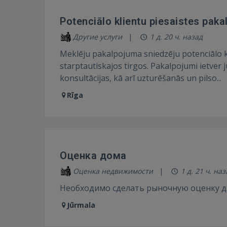
Potenciālo klientu piesaistes pak
Другие услуги
1 д. 20 ч. назад
Meklēju pakalpojuma sniedzēju potenciālo kl
starptautiskajos tirgos. Pakalpojumi ietver j
konsultācijas, kā arī uzturēšanās un pilso...
Rīga
Оценка дома
Оценка недвижимости
1 д. 21 ч. наз
Необходимо сделать рыночную оценку 
Jūrmala