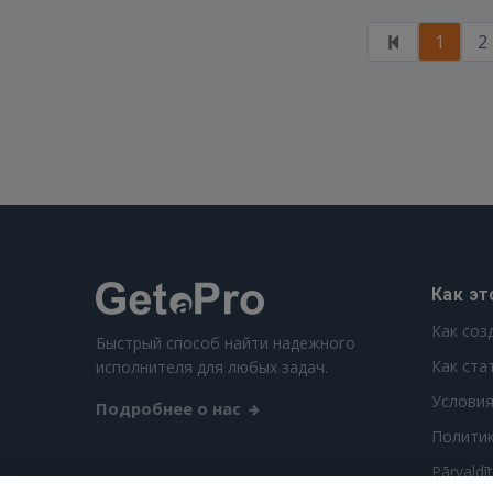
1
2
Как эт
Как соз
Быстрый способ найти надежного
Как ста
исполнителя для любых задач.
Условия
Подробнее о нас
Полити
Pārvaldī