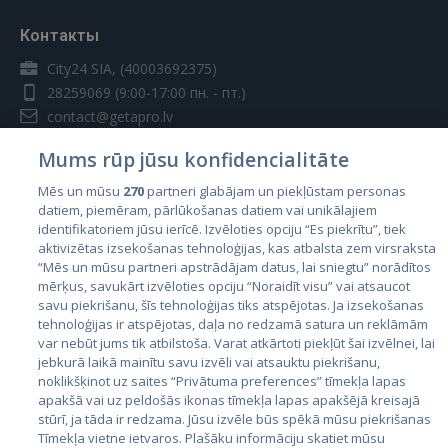
Контакты
City24 SIA, (40003692375)
28259069
(9:00-17:00 пн. - пт.)
contact@getapro.lv
Mums rūp jūsu konfidencialitāte
Mēs un mūsu
270
partneri glabājam un piekļūstam personas
datiem, piemēram, pārlūkošanas datiem vai unikālajiem
identifikatoriem jūsu ierīcē. Izvēloties opciju “Es piekrītu”, tiek
Страны
aktivizētas izsekošanas tehnoloģijas, kas atbalsta zem virsraksta
Эстония
“Mēs un mūsu partneri apstrādājam datus, lai sniegtu” norādītos
mērķus, savukārt izvēloties opciju “Noraidīt visu” vai atsaucot
Латвия
savu piekrišanu, šīs tehnoloģijas tiks atspējotas. Ja izsekošanas
tehnoloģijas ir atspējotas, daļa no redzamā satura un reklāmām
Литва
var nebūt jums tik atbilstoša. Varat atkārtoti piekļūt šai izvēlnei, lai
jebkurā laikā mainītu savu izvēli vai atsauktu piekrišanu,
noklikšķinot uz saites “Privātuma preferences” tīmekļa lapas
apakšā vai uz peldošās ikonas tīmekļa lapas apakšējā kreisajā
stūrī, ja tāda ir redzama. Jūsu izvēle būs spēkā mūsu piekrišanas
Tīmekļa vietne ietvaros. Plašāku informāciju skatiet mūsu