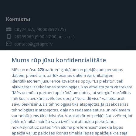
Контакты
City24 SIA, (40003692375)
28259069
(9:00-17:00 пн. - пт.)
contact@getapro.lv
Mums rūp jūsu konfidencialitāte
Mēs un mūsu
270
partneri glabājam un piekļūstam personas
datiem, piemēram, pārlūkošanas datiem vai unikālajiem
Страны
identifikatoriem jūsu ierīcē. Izvēloties opciju “Es piekrītu”, tiek
aktivizētas izsekošanas tehnoloģijas, kas atbalsta zem virsraksta
Эстония
“Mēs un mūsu partneri apstrādājam datus, lai sniegtu” norādītos
Латвия
mērķus, savukārt izvēloties opciju “Noraidīt visu” vai atsaucot
savu piekrišanu, šīs tehnoloģijas tiks atspējotas. Ja izsekošanas
Литва
tehnoloģijas ir atspējotas, daļa no redzamā satura un reklāmām
var nebūt jums tik atbilstoša. Varat atkārtoti piekļūt šai izvēlnei, lai
jebkurā laikā mainītu savu izvēli vai atsauktu piekrišanu,
noklikšķinot uz saites “Privātuma preferences” tīmekļa lapas
apakšā vai uz peldošās ikonas tīmekļa lapas apakšējā kreisajā