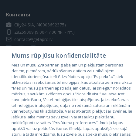
Контакты
City24 SIA, (40003692375)
28259069
(9:00-17:00 пн. - пт.)
contact@getapro.lv
Mums rūp jūsu konfidencialitāte
Mēs un mūsu
270
partneri glabājam un piekļūstam personas
datiem, piemēram, pārlūkošanas datiem vai unikālajiem
Страны
identifikatoriem jūsu ierīcē. Izvēloties opciju “Es piekrītu”, tiek
aktivizētas izsekošanas tehnoloģijas, kas atbalsta zem virsraksta
Эстония
“Mēs un mūsu partneri apstrādājam datus, lai sniegtu” norādītos
Латвия
mērķus, savukārt izvēloties opciju “Noraidīt visu” vai atsaucot
savu piekrišanu, šīs tehnoloģijas tiks atspējotas. Ja izsekošanas
Литва
tehnoloģijas ir atspējotas, daļa no redzamā satura un reklāmām
var nebūt jums tik atbilstoša. Varat atkārtoti piekļūt šai izvēlnei, lai
jebkurā laikā mainītu savu izvēli vai atsauktu piekrišanu,
noklikšķinot uz saites “Privātuma preferences” tīmekļa lapas
apakšā vai uz peldošās ikonas tīmekļa lapas apakšējā kreisajā
stūrī, ja tāda ir redzama. Jūsu izvēle būs spēkā mūsu piekrišanas