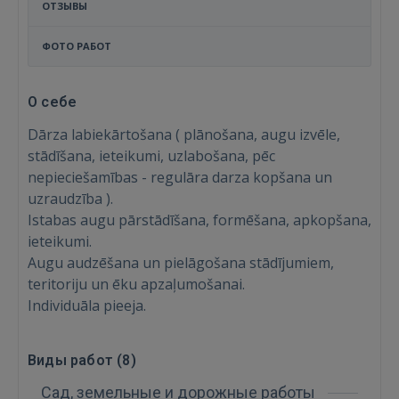
ОТЗЫВЫ
ФОТО РАБОТ
О себе
Dārza labiekārtošana ( plānošana, augu izvēle,
stādīšana, ieteikumi, uzlabošana, pēc
nepieciešamības - regulāra darza kopšana un
uzraudzība ).
Istabas augu pārstādīšana, formēšana, apkopšana,
ieteikumi.
Augu audzēšana un pielāgošana stādījumiem,
teritoriju un ēku apzaļumošanai.
Individuāla pieeja.
Войти
Виды работ (
8
)
Сад, земельные и дорожные работы