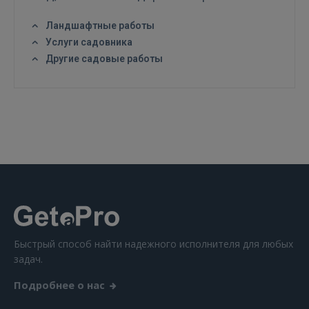
Ландшафтные работы
Услуги садовника
Другие садовые работы
ВОЙТИ
Забыли пароль?
Запомнить?
FACEBOOK
GOOGLE
 Sign in with Apple
Быстрый способ найти надежного исполнителя для любых
Ещё не зарегистрированы?
задач.
РЕГИСТРАЦИЯ
Подробнее о нас