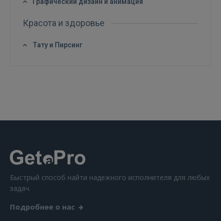
Графический дизайн и анимация
Красота и здоровье
Тату и Пирсинг
ВОЙТИ
Забыли пароль?
Запомнить?
FACEBOOK
GOOGLE
 Sign in with Apple
Быстрый способ найти надежного исполнителя для любых
Ещё не зарегистрированы?
задач.
РЕГИСТРАЦИЯ
Подробнее о нас