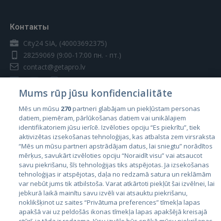
Контакты
City24 SIA, (40003692375)
28259069
(9:00-17:00 пн. - пт.)
contact@getapro.lv
Mums rūp jūsu konfidencialitāte
Mēs un mūsu
270
partneri glabājam un piekļūstam personas
datiem, piemēram, pārlūkošanas datiem vai unikālajiem
Страны
identifikatoriem jūsu ierīcē. Izvēloties opciju “Es piekrītu”, tiek
aktivizētas izsekošanas tehnoloģijas, kas atbalsta zem virsraksta
Эстония
“Mēs un mūsu partneri apstrādājam datus, lai sniegtu” norādītos
Латвия
mērķus, savukārt izvēloties opciju “Noraidīt visu” vai atsaucot
savu piekrišanu, šīs tehnoloģijas tiks atspējotas. Ja izsekošanas
Литва
tehnoloģijas ir atspējotas, daļa no redzamā satura un reklāmām
var nebūt jums tik atbilstoša. Varat atkārtoti piekļūt šai izvēlnei, lai
jebkurā laikā mainītu savu izvēli vai atsauktu piekrišanu,
noklikšķinot uz saites “Privātuma preferences” tīmekļa lapas
apakšā vai uz peldošās ikonas tīmekļa lapas apakšējā kreisajā