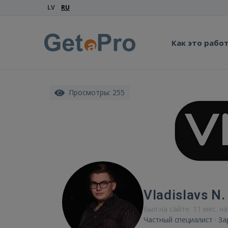
LV
RU
Как это рабо
Просмотры: 255
Vladislavs N.
Был на сайте: 11 мес. н
Частный специалист · З