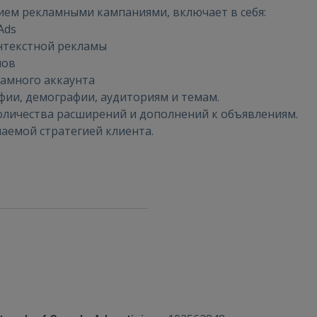
нием рекламными кампаниями, включает в себя:
Ads
онтекстной рекламы
лов
ламного аккаунта
ВОЙТИ
афии, демографии, аудиториям и темам.
оличества расширений и дополнений к объявлениям.
Забыли пароль?
Запомнить?
лаемой стратегией клиента.
FACEBOOK
GOOGLE
 Sign in with Apple
Ещё не зарегистрированы?
РЕГИСТРАЦИЯ