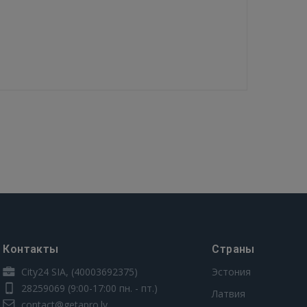
Контакты
Страны
City24 SIA, (40003692375)
Эстония
28259069
(9:00-17:00 пн. - пт.)
Латвия
contact@getapro.lv