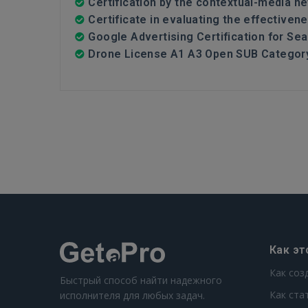
Certification by the contextual-media n
Certificate in evaluating the effectiven
Google Advertising Certification for S
Drone License A1 A3 Open SUB Categor
Как эт
Как соз
Быстрый способ найти надежного
Как ста
исполнителя для любых задач.