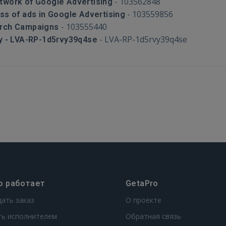
-
103562848
etwork of Google Advertising
-
103559856
ess of ads in Google Advertising
-
103555440
earch Campaigns
-
LVA-RP-1d5rvy39q4se
y - LVA-RP-1d5rvy39q4se
о работает
GetaPro
дать заказ
О проекте
ть исполнителем
Обратная связь