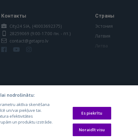
Контакты
Страны
City24 SIA, (40003692375)
Эстония
28259069
(9:00-17:00 пн. - пт.)
Латвия
contact@getapro.lv
Литва
lai nodrošinātu:
parametru aktīva skenēšana
os.lt
auto24.ee
Osta.ee
īcē un/vai piekļuve tai.
Es piekrītu
laugos.lt
KV.ee
KuldneBörs.ee
tura efektivitātes
 grupām un produktu izstrāde.
Noraidīt visu