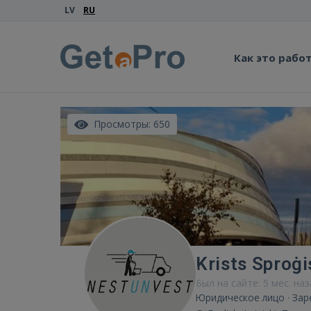
LV
RU
Как это рабо
Просмотры: 650
Krists Sproġi
Был на сайте: 5 мес. на
Юридическое лицо · Зар