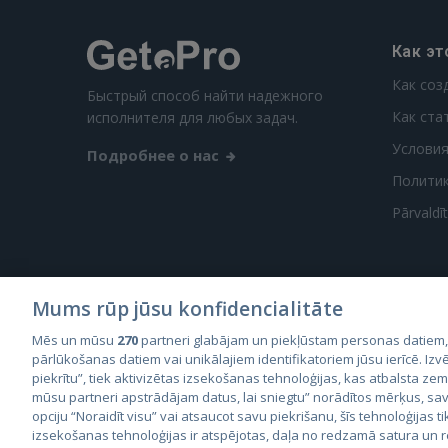
Как эт
Как соз
Быстрый способ найти надежного
Как ста
исполнителя для любых задач.
Условия
Подробнее о нас
Полити
Pārvaldī
Mums rūp jūsu konfidencialitāte
Mēs un mūsu
270
partneri glabājam un piekļūstam personas datiem
City2
pārlūkošanas datiem vai unikālajiem identifikatoriem jūsu ierīcē. Izvē
City
piekrītu”, tiek aktivizētas izsekošanas tehnoloģijas, kas atbalsta ze
mūsu partneri apstrādājam datus, lai sniegtu” norādītos mērķus, sav
opciju “Noraidīt visu” vai atsaucot savu piekrišanu, šīs tehnoloģijas ti
izsekošanas tehnoloģijas ir atspējotas, daļa no redzamā satura un