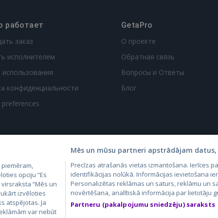
о работает
GetaPro
дать заказ
О проекте
ть исполнителем
Обратная связь
 использования
Вопросы и Ответы
ка конфиденциальности
Блог
t preferences
Mēs un mūsu partneri apstrādājam datus, 
Precīzas atrašanās vietas izmantošana. Ierīces 
, piemēram,
4.lv
GetaPro.lv
Skelbiu.lt
Aruodas.lt
Kain
identifikācijas nolūkā. Informācijas ievietošana ier
loties opciju “Es
24.ee
GetaPro.ee
Autoplius.lt
CVbankas.lt
Pas
Personalizētas reklāmas un saturs, reklāmu un sa
m virsraksta “Mēs un
novērtēšana, analītiskā informācija par lietotāju
ukārt izvēloties
ks atspējotas. Ja
Partneru (pakalpojumu sniedzēju) saraksts
 reklāmām var nebūt