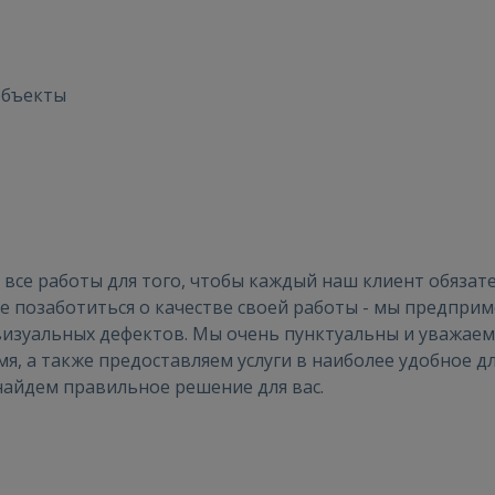
Войти
объекты
ВОЙТИ
Забыли пароль?
Запомнить?
все работы для того, чтобы каждый наш клиент обязат
те позаботиться о качестве своей работы - мы предпри
визуальных дефектов. Мы очень пунктуальны и уважаем
FACEBOOK
мя, а также предоставляем услуги в наиболее удобное д
найдем правильное решение для вас.
GOOGLE
 Sign in with Apple