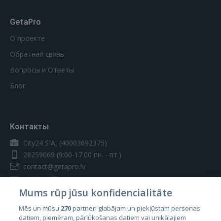
GetaPro
О проекте
Обратная связь
Вопросы и Ответы
Блог
Контакты
City24 SIA, (40003692375)
28259069
(9:00-17:00 пн. - пт.)
contact@getapro.lv
Mums rūp jūsu konfidencialitāte
Mēs un mūsu
270
partneri glabājam un piekļūstam personas
datiem, piemēram, pārlūkošanas datiem vai unikālajiem