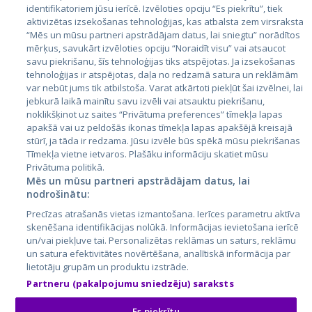
Страны
identifikatoriem jūsu ierīcē. Izvēloties opciju “Es piekrītu”, tiek
aktivizētas izsekošanas tehnoloģijas, kas atbalsta zem virsraksta
Эстония
“Mēs un mūsu partneri apstrādājam datus, lai sniegtu” norādītos
Латвия
mērķus, savukārt izvēloties opciju “Noraidīt visu” vai atsaucot
savu piekrišanu, šīs tehnoloģijas tiks atspējotas. Ja izsekošanas
Литва
tehnoloģijas ir atspējotas, daļa no redzamā satura un reklāmām
var nebūt jums tik atbilstoša. Varat atkārtoti piekļūt šai izvēlnei, lai
jebkurā laikā mainītu savu izvēli vai atsauktu piekrišanu,
noklikšķinot uz saites “Privātuma preferences” tīmekļa lapas
apakšā vai uz peldošās ikonas tīmekļa lapas apakšējā kreisajā
stūrī, ja tāda ir redzama. Jūsu izvēle būs spēkā mūsu piekrišanas
Tīmekļa vietne ietvaros. Plašāku informāciju skatiet mūsu
Privātuma politikā.
Mēs un mūsu partneri apstrādājam datus, lai
nodrošinātu:
City24.lv
CVbankas.lt
Precīzas atrašanās vietas izmantošana. Ierīces parametru aktīva
City24.ee
Kainos.lt
skenēšana identifikācijas nolūkā. Informācijas ievietošana ierīcē
GetaPro.lv
Paslaugos.lt
un/vai piekļuve tai. Personalizētas reklāmas un saturs, reklāmu
GetaPro.ee
auto24.ee
un satura efektivitātes novērtēšana, analītiskā informācija par
lietotāju grupām un produktu izstrāde.
Skelbiu.lt
KV.ee
Partneru (pakalpojumu sniedzēju) saraksts
Autoplius.lt
Osta.ee
Aruodas.lt
KuldneBörs.ee
Es piekrītu