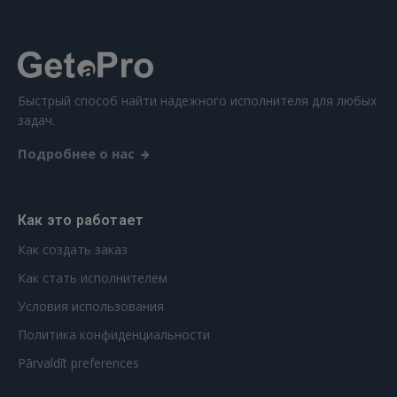
Забыли пароль?
Запомнить?
FACEBOOK
Быстрый способ найти надежного исполнителя для любых
задач.
GOOGLE
Подробнее о нас
 Sign in with Apple
Ещё не зарегистрированы?
Как это работает
Как создать заказ
РЕГИСТРАЦИЯ
Как стать исполнителем
Условия использования
Политика конфиденциальности
Pārvaldīt preferences