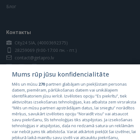
Блог
Контакты
City24 SIA, (40003692375)
28259069
(9:00-17:00 пн. - пт.)
contact@getapro.lv
Mums rūp jūsu konfidencialitāte
Mēs un mūsu
270
partneri glabājam un piekļūstam personas
datiem, piemēram, pārlūkošanas datiem vai unikālajiem
Страны
identifikatoriem jūsu ierīcē. Izvēloties opciju “Es piekrītu”, tiek
aktivizētas izsekošanas tehnoloģijas, kas atbalsta zem virsraksta
Эстония
“Mēs un mūsu partneri apstrādājam datus, lai sniegtu” norādītos
Латвия
mērķus, savukārt izvēloties opciju “Noraidīt visu” vai atsaucot
savu piekrišanu, šīs tehnoloģijas tiks atspējotas. Ja izsekošanas
Литва
tehnoloģijas ir atspējotas, daļa no redzamā satura un reklāmām
var nebūt jums tik atbilstoša. Varat atkārtoti piekļūt šai izvēlnei, lai
jebkurā laikā mainītu savu izvēli vai atsauktu piekrišanu,