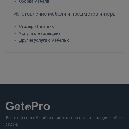
Сборка мебели
Изготовление мебели и предметов интерьера
Столяр - Плотник
Услуги стекольщика
ВОЙТИ
Другие услуги с мебелью
Забыли пароль?
Запомнить?
FACEBOOK
GOOGLE
 Sign in with Apple
Ещё не зарегистрированы?
Быстрый способ найти надежного исполнителя для любых
задач.
РЕГИСТРАЦИЯ