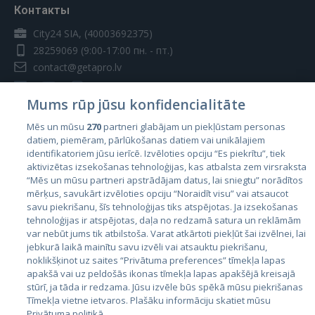
Контакты
City24 SIA, (40003692375)
28259069
(9:00-17:00 пн. - пт.)
contact@getapro.lv
Mums rūp jūsu konfidencialitāte
Mēs un mūsu
270
partneri glabājam un piekļūstam personas
datiem, piemēram, pārlūkošanas datiem vai unikālajiem
Страны
identifikatoriem jūsu ierīcē. Izvēloties opciju “Es piekrītu”, tiek
aktivizētas izsekošanas tehnoloģijas, kas atbalsta zem virsraksta
Эстония
“Mēs un mūsu partneri apstrādājam datus, lai sniegtu” norādītos
Латвия
mērķus, savukārt izvēloties opciju “Noraidīt visu” vai atsaucot
savu piekrišanu, šīs tehnoloģijas tiks atspējotas. Ja izsekošanas
Литва
tehnoloģijas ir atspējotas, daļa no redzamā satura un reklāmām
var nebūt jums tik atbilstoša. Varat atkārtoti piekļūt šai izvēlnei, lai
jebkurā laikā mainītu savu izvēli vai atsauktu piekrišanu,
noklikšķinot uz saites “Privātuma preferences” tīmekļa lapas
apakšā vai uz peldošās ikonas tīmekļa lapas apakšējā kreisajā
stūrī, ja tāda ir redzama. Jūsu izvēle būs spēkā mūsu piekrišanas
Tīmekļa vietne ietvaros. Plašāku informāciju skatiet mūsu
Privātuma politikā.