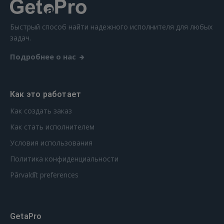
ВОЙТИ
Забыли пароль?
Запомнить?
Быстрый способ найти надежного исполнителя для любых
задач.
FACEBOOK
Подробнее о нас
GOOGLE
Как это работает
Как создать заказ
 Sign in with Apple
Как стать исполнителем
Ещё не зарегистрированы?
Условия использования
Политика конфиденциальности
РЕГИСТРАЦИЯ
Pārvaldīt preferences
GetaPro