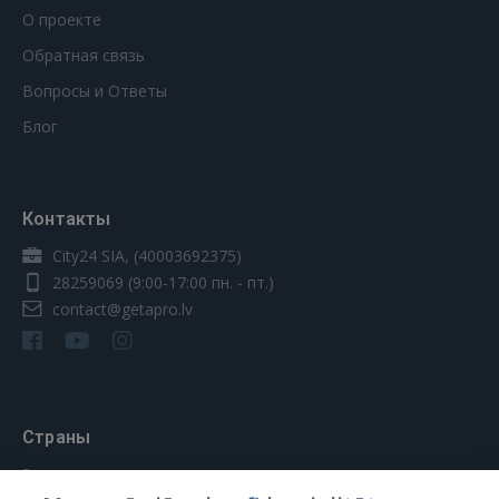
О проекте
Обратная связь
Вопросы и Ответы
Блог
Контакты
City24 SIA, (40003692375)
28259069
(9:00-17:00 пн. - пт.)
contact@getapro.lv
Страны
Эстония