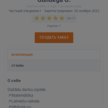
Был на сайте: 2 года, 1 месяцев назад
Частный специалист · Зарегистрирован: 20 ноября 2022
5,0 / 5
Оценок: 1
СОЗДАТЬ ЗАКАЗ
ИНФОРМАЦИЯ
ОТЗЫВЫ
О себе
Dažādu darbu izpilde.
📌Matemātika
📌Latviešu valoda
📌Vēsture u.c.