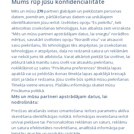
Mums rūp jūsu konfidencialitāte
Латвия
Mēs un mūsu
270
partneri glabājam un piekļūstam personas
Литва
datiem, piemēram, pārlūkošanas datiem vai unikālajiem
identifikatoriem jūsu ierīcē. Izvēloties opciju “Es piekrītu”, tiek
aktivizētas izsekošanas tehnoloģijas, kas atbalsta zem virsraksta
“Mēs un mūsu partneri apstrādājam datus, lai sniegtu” norādītos
mērķus, savukārt izvēloties opciju “Noraidīt visu” vai atsaucot
savu piekrišanu, šīs tehnoloģijas tiks atspējotas. Ja izsekošanas
tehnoloģijas ir atspējotas, daļa no redzamā satura un reklāmām
var nebūt jums tik atbilstoša. Varat atkārtoti piekļūt šai izvēlnei, lai
jebkurā laikā mainītu savu izvēli vai atsauktu piekrišanu,
noklikšķinot uz saites “Privātuma preferences” tīmekļa lapas
City24.lv
CVbankas.lt
apakšā vai uz peldošās ikonas tīmekļa lapas apakšējā kreisajā
City24.ee
Kainos.lt
stūrī, ja tāda ir redzama. Jūsu izvēle būs spēkā mūsu piekrišanas
GetaPro.lv
Paslaugos.lt
Tīmekļa vietne ietvaros. Plašāku informāciju skatiet mūsu
GetaPro.ee
auto24.ee
Privātuma politikā.
Mēs un mūsu partneri apstrādājam datus, lai
Skelbiu.lt
KV.ee
nodrošinātu:
Autoplius.lt
Osta.ee
Precīzas atrašanās vietas izmantošana. Ierīces parametru aktīva
Aruodas.lt
KuldneBörs.ee
skenēšana identifikācijas nolūkā. Informācijas ievietošana ierīcē
un/vai piekļuve tai. Personalizētas reklāmas un saturs, reklāmu
un satura efektivitātes novērtēšana, analītiskā informācija par
lietotāju grupām un produktu izstrāde.