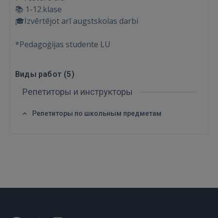
📚 1-12.klase
🎓Izvērtējot arī augstskolas darbi
*Pedagoģijas studente LU
Виды работ (
5
)
Репетиторы и инструкторы
Репетиторы по школьным предметам
Войти