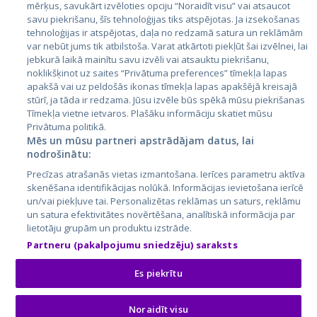
Латвия
mērķus, savukārt izvēloties opciju “Noraidīt visu” vai atsaucot
savu piekrišanu, šīs tehnoloģijas tiks atspējotas. Ja izsekošanas
Литва
tehnoloģijas ir atspējotas, daļa no redzamā satura un reklāmām
var nebūt jums tik atbilstoša. Varat atkārtoti piekļūt šai izvēlnei, lai
jebkurā laikā mainītu savu izvēli vai atsauktu piekrišanu,
noklikšķinot uz saites “Privātuma preferences” tīmekļa lapas
apakšā vai uz peldošās ikonas tīmekļa lapas apakšējā kreisajā
stūrī, ja tāda ir redzama. Jūsu izvēle būs spēkā mūsu piekrišanas
Tīmekļa vietne ietvaros. Plašāku informāciju skatiet mūsu
Privātuma politikā.
Mēs un mūsu partneri apstrādājam datus, lai
nodrošinātu:
City24.lv
CVbankas.lt
Precīzas atrašanās vietas izmantošana. Ierīces parametru aktīva
City24.ee
Kainos.lt
skenēšana identifikācijas nolūkā. Informācijas ievietošana ierīcē
GetaPro.lv
Paslaugos.lt
un/vai piekļuve tai. Personalizētas reklāmas un saturs, reklāmu
GetaPro.ee
auto24.ee
un satura efektivitātes novērtēšana, analītiskā informācija par
lietotāju grupām un produktu izstrāde.
Skelbiu.lt
KV.ee
Partneru (pakalpojumu sniedzēju) saraksts
Autoplius.lt
Osta.ee
Aruodas.lt
KuldneBörs.ee
Es piekrītu
Noraidīt visu