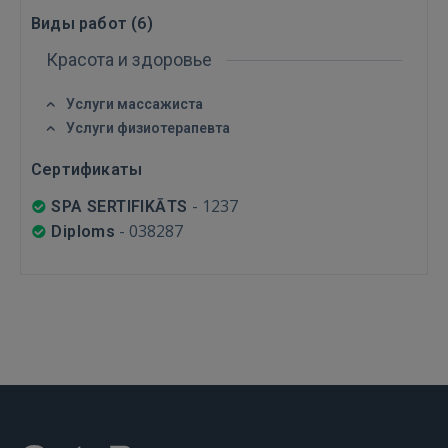
Войти
Виды работ (
6
)
Красота и здоровье
Услуги массажиста
Услуги физиотерапевта
ВОЙТИ
Сертификаты
-
1237
SPA SERTIFIKĀTS
Забыли пароль?
Запомнить?
-
038287
Diploms
FACEBOOK
GOOGLE
 Sign in with Apple
Ещё не зарегистрированы?