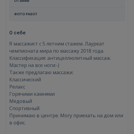
ОТЗЫВЫ
ФОТО РАБОТ
О себе
Я массажист с 5 летним стажем. Лауреат
чемпионата мира по массажу 2018 года.
Классификация: антицеллюлитный массаж.
Мастер на все ноги:-)
Также предлагаю массажи:
Классический
Релакс
Горячими камнями
Медовый
Спортивный
Принимаю в центре. Могу приехать на дом или
в офис.