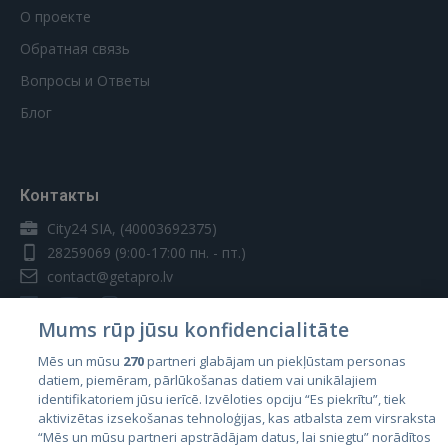
О проекте
Обратная связь
Вопросы и Ответы
Блог
Контакты
City24 SIA, (40003692375)
28259069
(9:00-17:00 пн. - пт.)
contact@getapro.lv
Mums rūp jūsu konfidencialitāte
Mēs un mūsu
270
partneri glabājam un piekļūstam personas
datiem, piemēram, pārlūkošanas datiem vai unikālajiem
Страны
identifikatoriem jūsu ierīcē. Izvēloties opciju “Es piekrītu”, tiek
aktivizētas izsekošanas tehnoloģijas, kas atbalsta zem virsraksta
Эстония
“Mēs un mūsu partneri apstrādājam datus, lai sniegtu” norādītos