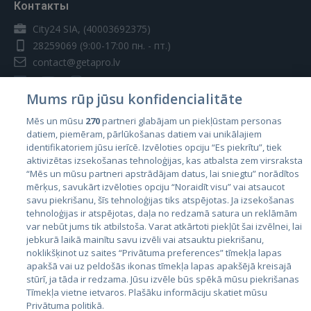
Контакты
City24 SIA, (40003692375)
28259069
(9:00-17:00 пн. - пт.)
contact@getapro.lv
Mums rūp jūsu konfidencialitāte
Mēs un mūsu
270
partneri glabājam un piekļūstam personas
datiem, piemēram, pārlūkošanas datiem vai unikālajiem
Страны
identifikatoriem jūsu ierīcē. Izvēloties opciju “Es piekrītu”, tiek
aktivizētas izsekošanas tehnoloģijas, kas atbalsta zem virsraksta
Эстония
“Mēs un mūsu partneri apstrādājam datus, lai sniegtu” norādītos
Латвия
mērķus, savukārt izvēloties opciju “Noraidīt visu” vai atsaucot
savu piekrišanu, šīs tehnoloģijas tiks atspējotas. Ja izsekošanas
Литва
tehnoloģijas ir atspējotas, daļa no redzamā satura un reklāmām
var nebūt jums tik atbilstoša. Varat atkārtoti piekļūt šai izvēlnei, lai
jebkurā laikā mainītu savu izvēli vai atsauktu piekrišanu,
noklikšķinot uz saites “Privātuma preferences” tīmekļa lapas
apakšā vai uz peldošās ikonas tīmekļa lapas apakšējā kreisajā
stūrī, ja tāda ir redzama. Jūsu izvēle būs spēkā mūsu piekrišanas
Tīmekļa vietne ietvaros. Plašāku informāciju skatiet mūsu
Privātuma politikā.