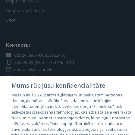
Обратная связь
Вопросы и Ответы
Блог
Контакты
City24 SIA, (40003692375)
28259069
(9:00-17:00 пн. - пт.)
contact@getapro.lv
Mums rūp jūsu konfidencialitāte
Mēs un mūsu
270
partneri glabājam un piekļūstam personas
datiem, piemēram, pārlūkošanas datiem vai unikālajiem
Страны
identifikatoriem jūsu ierīcē. Izvēloties opciju “Es piekrītu”, tiek
aktivizētas izsekošanas tehnoloģijas, kas atbalsta zem virsraksta
Эстония
“Mēs un mūsu partneri apstrādājam datus, lai sniegtu” norādītos
Латвия
mērķus, savukārt izvēloties opciju “Noraidīt visu” vai atsaucot
savu piekrišanu, šīs tehnoloģijas tiks atspējotas. Ja izsekošanas
Литва