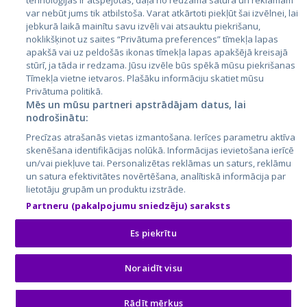
tehnoloģijas ir atspējotas, daļa no redzamā satura un reklāmām
var nebūt jums tik atbilstoša. Varat atkārtoti piekļūt šai izvēlnei, lai
jebkurā laikā mainītu savu izvēli vai atsauktu piekrišanu,
noklikšķinot uz saites “Privātuma preferences” tīmekļa lapas
apakšā vai uz peldošās ikonas tīmekļa lapas apakšējā kreisajā
stūrī, ja tāda ir redzama. Jūsu izvēle būs spēkā mūsu piekrišanas
Tīmekļa vietne ietvaros. Plašāku informāciju skatiet mūsu
Privātuma politikā.
Mēs un mūsu partneri apstrādājam datus, lai
nodrošinātu:
City24.lv
CVbankas.lt
Precīzas atrašanās vietas izmantošana. Ierīces parametru aktīva
City24.ee
Kainos.lt
skenēšana identifikācijas nolūkā. Informācijas ievietošana ierīcē
GetaPro.lv
Paslaugos.lt
un/vai piekļuve tai. Personalizētas reklāmas un saturs, reklāmu
GetaPro.ee
auto24.ee
un satura efektivitātes novērtēšana, analītiskā informācija par
lietotāju grupām un produktu izstrāde.
Skelbiu.lt
KV.ee
Partneru (pakalpojumu sniedzēju) saraksts
Autoplius.lt
Osta.ee
Aruodas.lt
KuldneBörs.ee
Es piekrītu
Noraidīt visu
© 2026 GetaPro. Все права защищены.
Lauris A.
ПРЕДЛОЖИТЬ ЗАКАЗ
Rādīt mērķus