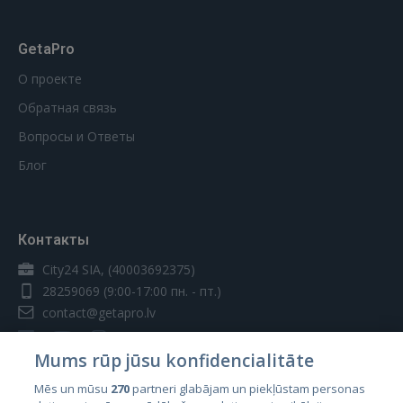
GetaPro
О проекте
Обратная связь
Вопросы и Ответы
Блог
Контакты
City24 SIA, (40003692375)
28259069
(9:00-17:00 пн. - пт.)
contact@getapro.lv
Mums rūp jūsu konfidencialitāte
Mēs un mūsu
270
partneri glabājam un piekļūstam personas