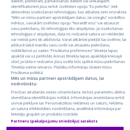
datiem, piemēram, pārlūkošanas datiem vai unikālajiem
Страны
identifikatoriem jūsu ierīcē. Izvēloties opciju “Es piekrītu”, tiek
aktivizētas izsekošanas tehnoloģijas, kas atbalsta zem virsraksta
Эстония
“Mēs un mūsu partneri apstrādājam datus, lai sniegtu” norādītos
Латвия
mērķus, savukārt izvēloties opciju “Noraidīt visu” vai atsaucot
savu piekrišanu, šīs tehnoloģijas tiks atspējotas. Ja izsekošanas
Литва
tehnoloģijas ir atspējotas, daļa no redzamā satura un reklāmām
var nebūt jums tik atbilstoša. Varat atkārtoti piekļūt šai izvēlnei, lai
jebkurā laikā mainītu savu izvēli vai atsauktu piekrišanu,
noklikšķinot uz saites “Privātuma preferences” tīmekļa lapas
apakšā vai uz peldošās ikonas tīmekļa lapas apakšējā kreisajā
stūrī, ja tāda ir redzama. Jūsu izvēle būs spēkā mūsu piekrišanas
Tīmekļa vietne ietvaros. Plašāku informāciju skatiet mūsu
Privātuma politikā.
Mēs un mūsu partneri apstrādājam datus, lai
nodrošinātu:
City24.lv
CVbankas.lt
Precīzas atrašanās vietas izmantošana. Ierīces parametru aktīva
City24.ee
Kainos.lt
skenēšana identifikācijas nolūkā. Informācijas ievietošana ierīcē
GetaPro.lv
Paslaugos.lt
un/vai piekļuve tai. Personalizētas reklāmas un saturs, reklāmu
GetaPro.ee
auto24.ee
un satura efektivitātes novērtēšana, analītiskā informācija par
lietotāju grupām un produktu izstrāde.
Skelbiu.lt
KV.ee
Partneru (pakalpojumu sniedzēju) saraksts
Autoplius.lt
Osta.ee
Aruodas.lt
KuldneBörs.ee