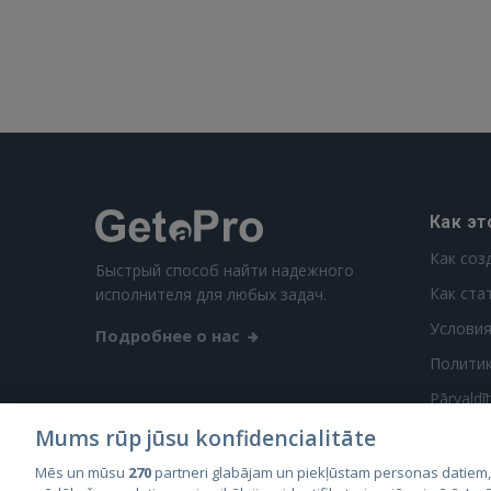
Как эт
Как соз
Быстрый способ найти надежного
Как ста
исполнителя для любых задач.
Условия
Подробнее о нас
Полити
Pārvaldī
Mums rūp jūsu konfidencialitāte
Mēs un mūsu
270
partneri glabājam un piekļūstam personas datiem