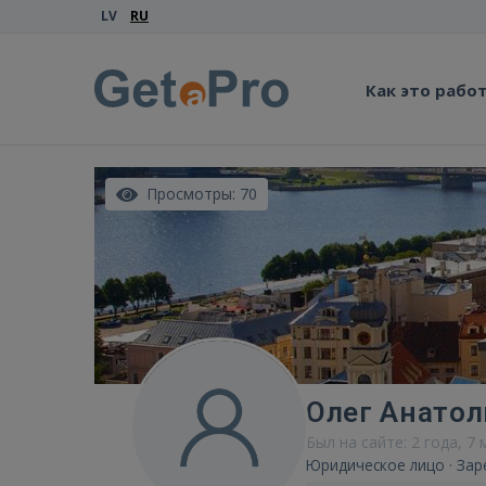
LV
RU
Как это рабо
Просмотры: 70
Олег Анатол
Был на сайте: 2 года, 7
Юридическое лицо · Зар