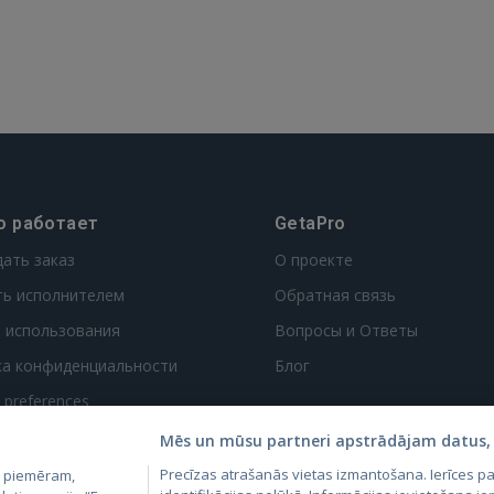
о работает
GetaPro
дать заказ
О проекте
ть исполнителем
Обратная связь
 использования
Вопросы и Ответы
ка конфиденциальности
Блог
t preferences
Mēs un mūsu partneri apstrādājam datus, 
Precīzas atrašanās vietas izmantošana. Ierīces 
, piemēram,