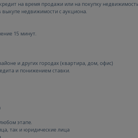
редит на время продажи или на покупку недвижимост
 выкупе недвижимости с аукциона.
Войти
ение 15 минут.
районе и других городах (квартира, дом, офис)
едита и понижением ставки.
ВОЙТИ
Забыли пароль?
Запомнить?
а
FACEBOOK
любом этапе.
GOOGLE
ица, так и юридические лица
я