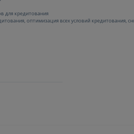
 Sign in with Apple
ов для кредитования
дитования, оптимизация всех условий кредитования, с
Ещё не зарегистрированы?
РЕГИСТРАЦИЯ