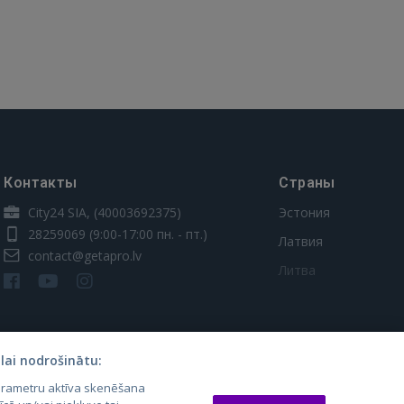
Контакты
Страны
City24 SIA, (40003692375)
Эстония
28259069
(9:00-17:00 пн. - пт.)
Латвия
contact@getapro.lv
Литва
lai nodrošinātu:
parametru aktīva skenēšana