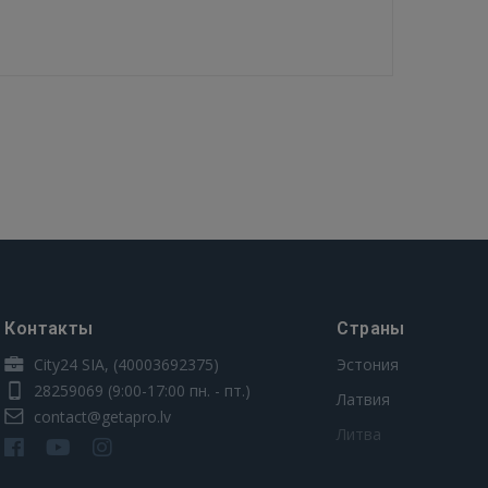
Контакты
Страны
City24 SIA, (40003692375)
Эстония
28259069
(9:00-17:00 пн. - пт.)
Латвия
contact@getapro.lv
Литва