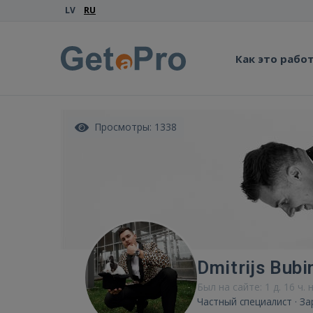
LV
RU
Как это рабо
Просмотры: 1338
Dmitrijs Bubi
Был на сайте: 1 д. 16 ч. 
Частный специалист · За