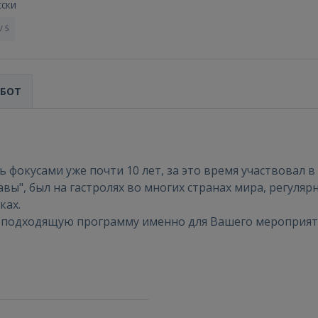
сски
/ 5
АБОТ
Войти
 фокусами уже почти 10 лет, за это время участвовал в
авы", был на гастролях во многих странах мира, регул
ках.
м подходящую программу именно для Вашего мероприят
ВОЙТИ
Забыли пароль?
Запомнить?
FACEBOOK