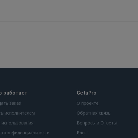
GOOGLE
 Sign in with Apple
Ещё не зарегистрированы?
РЕГИСТРАЦИЯ
о работает
GetaPro
дать заказ
О проекте
ть исполнителем
Обратная связь
 использования
Вопросы и Ответы
ка конфиденциальности
Блог