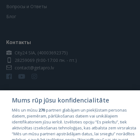
Вопросы и Ответы
Блог
Контакты
City24 SIA, (40003692375)
28259069
(9:00-17:00 пн. - пт.)
contact@getapro.lv
Mums rūp jūsu konfidencialitāte
Страны
Mēs un mūsu
270
partneri glabājam un piekļūstam personas
Эстония
datiem, piemēram, pārlūkošanas datiem vai unikālajiem
identifikatoriem jūsu ierīcē. Izvēloties opciju “Es piekrītu”, tiek
Латвия
aktivizētas izsekošanas tehnoloģijas, kas atbalsta zem virsraksta
Литва
“Mēs un mūsu partneri apstrādājam datus, lai sniegtu” norādītos
mērķus, savukārt izvēloties opciju “Noraidīt visu” vai atsaucot