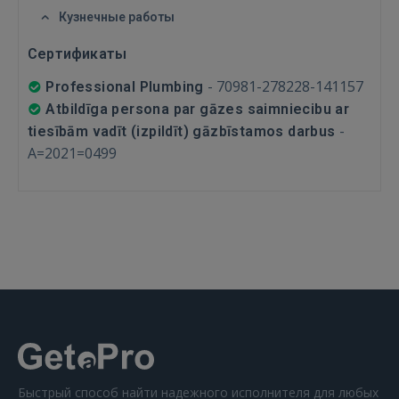
Кузнечные работы
РЕГИСТРАЦИЯ
Сертификаты
-
70981-278228-141157
Professional Plumbing
Atbildīga persona par gāzes saimniecibu ar
-
tiesībām vadīt (izpildīt) gāzbīstamos darbus
A=2021=0499
Быстрый способ найти надежного исполнителя для любых