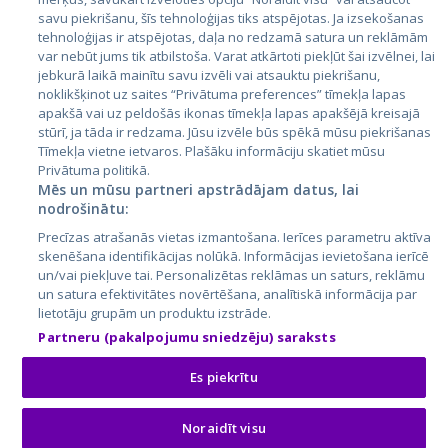
savu piekrišanu, šīs tehnoloģijas tiks atspējotas. Ja izsekošanas
tehnoloģijas ir atspējotas, daļa no redzamā satura un reklāmām
var nebūt jums tik atbilstoša. Varat atkārtoti piekļūt šai izvēlnei, lai
jebkurā laikā mainītu savu izvēli vai atsauktu piekrišanu,
noklikšķinot uz saites “Privātuma preferences” tīmekļa lapas
apakšā vai uz peldošās ikonas tīmekļa lapas apakšējā kreisajā
stūrī, ja tāda ir redzama. Jūsu izvēle būs spēkā mūsu piekrišanas
Tīmekļa vietne ietvaros. Plašāku informāciju skatiet mūsu
City24.lv
CVbankas.lt
Privātuma politikā.
Mēs un mūsu partneri apstrādājam datus, lai
City24.ee
Kainos.lt
nodrošinātu:
GetaPro.lv
Paslaugos.lt
Precīzas atrašanās vietas izmantošana. Ierīces parametru aktīva
GetaPro.ee
auto24.ee
skenēšana identifikācijas nolūkā. Informācijas ievietošana ierīcē
Skelbiu.lt
KV.ee
un/vai piekļuve tai. Personalizētas reklāmas un saturs, reklāmu
Autoplius.lt
Osta.ee
un satura efektivitātes novērtēšana, analītiskā informācija par
Aruodas.lt
KuldneBörs.ee
lietotāju grupām un produktu izstrāde.
Partneru (pakalpojumu sniedzēju) saraksts
Es piekrītu
© 2026 GetaPro. Все права защищены.
Noraidīt visu