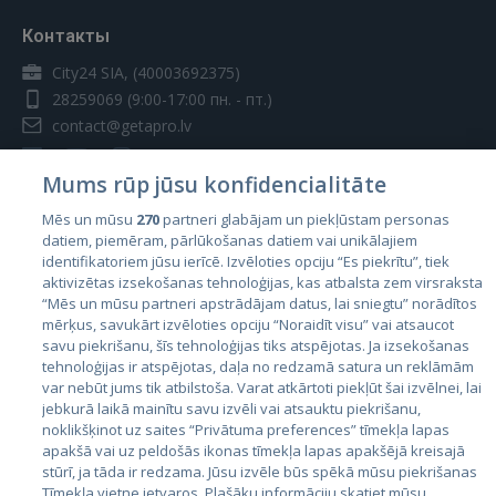
Контакты
City24 SIA, (40003692375)
28259069
(9:00-17:00 пн. - пт.)
contact@getapro.lv
Mums rūp jūsu konfidencialitāte
Mēs un mūsu
270
partneri glabājam un piekļūstam personas
datiem, piemēram, pārlūkošanas datiem vai unikālajiem
Страны
identifikatoriem jūsu ierīcē. Izvēloties opciju “Es piekrītu”, tiek
aktivizētas izsekošanas tehnoloģijas, kas atbalsta zem virsraksta
Эстония
“Mēs un mūsu partneri apstrādājam datus, lai sniegtu” norādītos
Латвия
mērķus, savukārt izvēloties opciju “Noraidīt visu” vai atsaucot
savu piekrišanu, šīs tehnoloģijas tiks atspējotas. Ja izsekošanas
Литва
tehnoloģijas ir atspējotas, daļa no redzamā satura un reklāmām
var nebūt jums tik atbilstoša. Varat atkārtoti piekļūt šai izvēlnei, lai
jebkurā laikā mainītu savu izvēli vai atsauktu piekrišanu,
noklikšķinot uz saites “Privātuma preferences” tīmekļa lapas
apakšā vai uz peldošās ikonas tīmekļa lapas apakšējā kreisajā
stūrī, ja tāda ir redzama. Jūsu izvēle būs spēkā mūsu piekrišanas
Tīmekļa vietne ietvaros. Plašāku informāciju skatiet mūsu