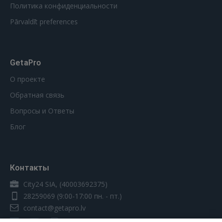
Политика конфиденциальности
Pārvaldīt preferences
GetaPro
О проекте
Обратная связь
Вопросы и Ответы
Блог
Контакты
City24 SIA, (40003692375)
28259069
(9:00-17:00 пн. - пт.)
contact@getapro.lv