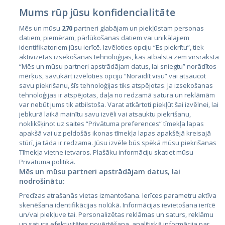
Mums rūp jūsu konfidencialitāte
Mēs un mūsu
270
partneri glabājam un piekļūstam personas
datiem, piemēram, pārlūkošanas datiem vai unikālajiem
Страны
identifikatoriem jūsu ierīcē. Izvēloties opciju “Es piekrītu”, tiek
aktivizētas izsekošanas tehnoloģijas, kas atbalsta zem virsraksta
Эстония
“Mēs un mūsu partneri apstrādājam datus, lai sniegtu” norādītos
Латвия
mērķus, savukārt izvēloties opciju “Noraidīt visu” vai atsaucot
savu piekrišanu, šīs tehnoloģijas tiks atspējotas. Ja izsekošanas
Литва
tehnoloģijas ir atspējotas, daļa no redzamā satura un reklāmām
var nebūt jums tik atbilstoša. Varat atkārtoti piekļūt šai izvēlnei, lai
jebkurā laikā mainītu savu izvēli vai atsauktu piekrišanu,
noklikšķinot uz saites “Privātuma preferences” tīmekļa lapas
apakšā vai uz peldošās ikonas tīmekļa lapas apakšējā kreisajā
stūrī, ja tāda ir redzama. Jūsu izvēle būs spēkā mūsu piekrišanas
Tīmekļa vietne ietvaros. Plašāku informāciju skatiet mūsu
Privātuma politikā.
Mēs un mūsu partneri apstrādājam datus, lai
nodrošinātu:
City24.lv
CVbankas.lt
Precīzas atrašanās vietas izmantošana. Ierīces parametru aktīva
City24.ee
Kainos.lt
skenēšana identifikācijas nolūkā. Informācijas ievietošana ierīcē
GetaPro.lv
Paslaugos.lt
un/vai piekļuve tai. Personalizētas reklāmas un saturs, reklāmu
GetaPro.ee
auto24.ee
un satura efektivitātes novērtēšana, analītiskā informācija par