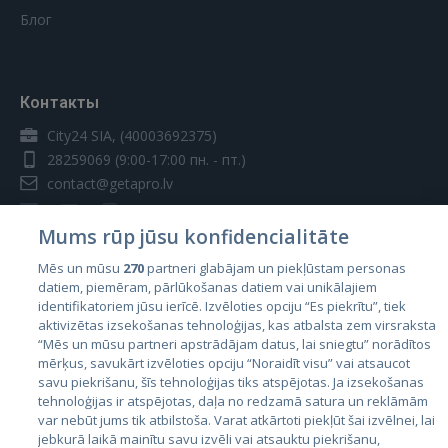
Блог
Контакты
City24 SIA, (40003692375)
28259069
(9:00-17:00 пн. - пт.)
contact@getapro.lv
Mums rūp jūsu konfidencialitāte
Mēs un mūsu
270
partneri glabājam un piekļūstam personas
datiem, piemēram, pārlūkošanas datiem vai unikālajiem
Страны
identifikatoriem jūsu ierīcē. Izvēloties opciju “Es piekrītu”, tiek
aktivizētas izsekošanas tehnoloģijas, kas atbalsta zem virsraksta
Эстония
“Mēs un mūsu partneri apstrādājam datus, lai sniegtu” norādītos
Латвия
mērķus, savukārt izvēloties opciju “Noraidīt visu” vai atsaucot
savu piekrišanu, šīs tehnoloģijas tiks atspējotas. Ja izsekošanas
Литва
tehnoloģijas ir atspējotas, daļa no redzamā satura un reklāmām
var nebūt jums tik atbilstoša. Varat atkārtoti piekļūt šai izvēlnei, lai
jebkurā laikā mainītu savu izvēli vai atsauktu piekrišanu,