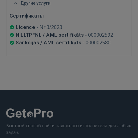
FACEBOOK
Другие услуги
Сертификаты
GOOGLE
-
Nr.3/2023
Licence
-
000002592
NILLTPFNL / AML sertifikāts
 Sign in with Apple
-
000002580
Sankcijas / AML sertifikāts
Ещё не зарегистрированы?
РЕГИСТРАЦИЯ
Быстрый способ найти надежного исполнителя для любых
задач.