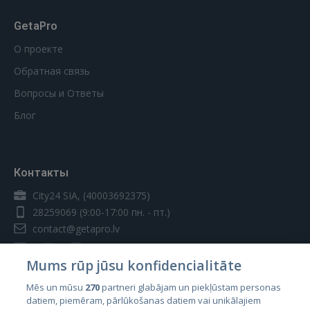
GetaPro
О проекте
Обратная связь
Вопросы и Ответы
Блог
Контакты
City24 SIA, (40003692375)
28259069
(9:00-17:00 пн. - пт.)
contact@getapro.lv
Mums rūp jūsu konfidencialitāte
Mēs un mūsu
270
partneri glabājam un piekļūstam personas
datiem, piemēram, pārlūkošanas datiem vai unikālajiem
Страны