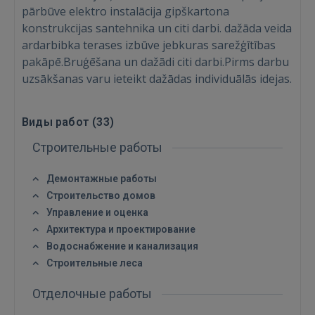
pārbūve elektro instalācija gipškartona
konstrukcijas santehnika un citi darbi. dažāda veida
ardarbibka terases izbūve jebkuras sarežģītības
pakāpē.Bruģēšana un dažādi citi darbi.Pirms darbu
uzsākšanas varu ieteikt dažādas individuālās idejas.
Виды работ (
33
)
Строительные работы
Демонтажные работы
Строительство домов
Управление и оценка
Архитектура и проектирование
Водоснабжение и канализация
Строительные леса
Отделочные работы