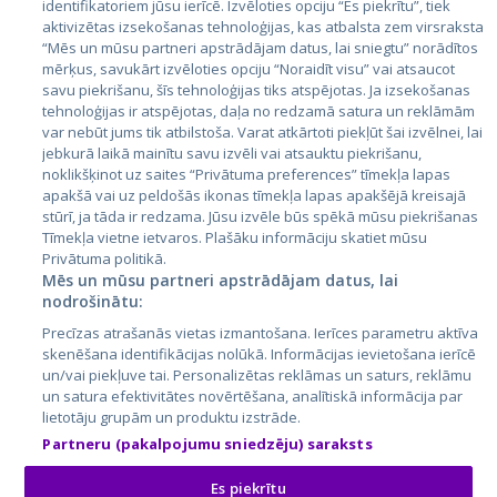
identifikatoriem jūsu ierīcē. Izvēloties opciju “Es piekrītu”, tiek
aktivizētas izsekošanas tehnoloģijas, kas atbalsta zem virsraksta
Эстония
“Mēs un mūsu partneri apstrādājam datus, lai sniegtu” norādītos
Латвия
mērķus, savukārt izvēloties opciju “Noraidīt visu” vai atsaucot
savu piekrišanu, šīs tehnoloģijas tiks atspējotas. Ja izsekošanas
Литва
tehnoloģijas ir atspējotas, daļa no redzamā satura un reklāmām
var nebūt jums tik atbilstoša. Varat atkārtoti piekļūt šai izvēlnei, lai
jebkurā laikā mainītu savu izvēli vai atsauktu piekrišanu,
noklikšķinot uz saites “Privātuma preferences” tīmekļa lapas
apakšā vai uz peldošās ikonas tīmekļa lapas apakšējā kreisajā
stūrī, ja tāda ir redzama. Jūsu izvēle būs spēkā mūsu piekrišanas
Tīmekļa vietne ietvaros. Plašāku informāciju skatiet mūsu
Privātuma politikā.
Mēs un mūsu partneri apstrādājam datus, lai
nodrošinātu:
City24.lv
CVbankas.lt
Precīzas atrašanās vietas izmantošana. Ierīces parametru aktīva
City24.ee
Kainos.lt
skenēšana identifikācijas nolūkā. Informācijas ievietošana ierīcē
GetaPro.lv
Paslaugos.lt
un/vai piekļuve tai. Personalizētas reklāmas un saturs, reklāmu
GetaPro.ee
auto24.ee
un satura efektivitātes novērtēšana, analītiskā informācija par
lietotāju grupām un produktu izstrāde.
Skelbiu.lt
KV.ee
Partneru (pakalpojumu sniedzēju) saraksts
Autoplius.lt
Osta.ee
Aruodas.lt
KuldneBörs.ee
Es piekrītu