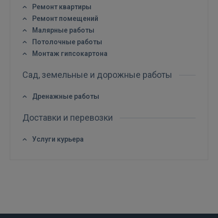
Ремонт квартиры
Войти
Ремонт помещений
Малярные работы
Потолочные работы
Монтаж гипсокартона
Сад, земельные и дорожные работы
ВОЙТИ
Дренажные работы
Доставки и перевозки
Забыли пароль?
Запомнить?
Услуги курьера
FACEBOOK
GOOGLE
 Sign in with Apple