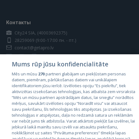
Контакты
City24 SIA, (40003692375)
28259069
(9:00-17:00 пн. - пт.)
contact@getapro.lv
Mums rūp jūsu konfidencialitāte
Mēs un mūsu
270
partneri glabājam un piekļūstam personas
datiem, piemēram, pārlūkošanas datiem vai unikālajiem
Страны
identifikatoriem jūsu ierīcē. Izvēloties opciju “Es piekrītu”, tiek
aktivizētas izsekošanas tehnoloģijas, kas atbalsta zem virsraksta
Эстония
“Mēs un mūsu partneri apstrādājam datus, lai sniegtu” norādītos
Латвия
mērķus, savukārt izvēloties opciju “Noraidīt visu” vai atsaucot
savu piekrišanu, šīs tehnoloģijas tiks atspējotas. Ja izsekošanas
Литва
tehnoloģijas ir atspējotas, daļa no redzamā satura un reklāmām
var nebūt jums tik atbilstoša. Varat atkārtoti piekļūt šai izvēlnei, lai
jebkurā laikā mainītu savu izvēli vai atsauktu piekrišanu,
noklikšķinot uz saites “Privātuma preferences” tīmekļa lapas
apakšā vai uz peldošās ikonas tīmekļa lapas apakšējā kreisajā