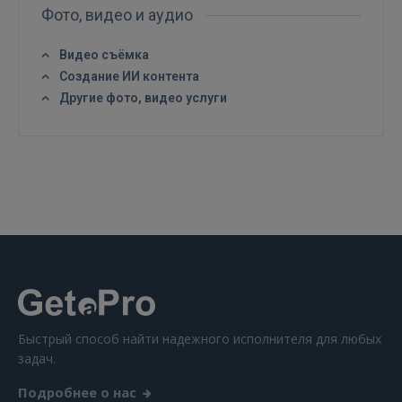
Фото, видео и аудио
Видео съёмка
Создание ИИ контента
ВОЙТИ
Другие фото, видео услуги
Забыли пароль?
Запомнить?
FACEBOOK
GOOGLE
 Sign in with Apple
Быстрый способ найти надежного исполнителя для любых
Ещё не зарегистрированы?
задач.
РЕГИСТРАЦИЯ
Подробнее о нас