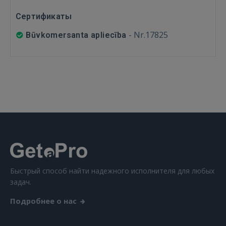
GOOGLE
Сертификаты
-
Nr.17825
Būvkomersanta apliecība
 Sign in with Apple
Ещё не зарегистрированы?
РЕГИСТРАЦИЯ
Быстрый способ найти надежного исполнителя для любых
задач.
Подробнее о нас