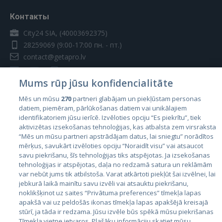
Контакты
City24 SIA, (40003692375)
28259069
(9:00-17:00 пн. - пт.)
contact@getapro.lv
Mums rūp jūsu konfidencialitāte
Mēs un mūsu
270
partneri glabājam un piekļūstam personas
datiem, piemēram, pārlūkošanas datiem vai unikālajiem
Страны
identifikatoriem jūsu ierīcē. Izvēloties opciju “Es piekrītu”, tiek
aktivizētas izsekošanas tehnoloģijas, kas atbalsta zem virsraksta
Эстония
“Mēs un mūsu partneri apstrādājam datus, lai sniegtu” norādītos
Латвия
mērķus, savukārt izvēloties opciju “Noraidīt visu” vai atsaucot
savu piekrišanu, šīs tehnoloģijas tiks atspējotas. Ja izsekošanas
Литва
tehnoloģijas ir atspējotas, daļa no redzamā satura un reklāmām
var nebūt jums tik atbilstoša. Varat atkārtoti piekļūt šai izvēlnei, lai
jebkurā laikā mainītu savu izvēli vai atsauktu piekrišanu,
noklikšķinot uz saites “Privātuma preferences” tīmekļa lapas
apakšā vai uz peldošās ikonas tīmekļa lapas apakšējā kreisajā
stūrī, ja tāda ir redzama. Jūsu izvēle būs spēkā mūsu piekrišanas
Tīmekļa vietne ietvaros. Plašāku informāciju skatiet mūsu