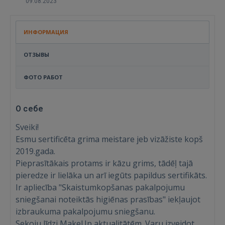
09.08.2023
ИНФОРМАЦИЯ
ОТЗЫВЫ
ФОТО РАБОТ
О себе
Sveiki!
Esmu sertificēta grima meistare jeb vizāžiste kopš
2019.gada.
Pieprasītākais protams ir kāzu grims, tādēļ tajā
pieredze ir lielāka un arī iegūts papildus sertifikāts.
Ir apliecība "Skaistumkopšanas pakalpojumu
sniegšanai noteiktās higiēnas prasības" iekļaujot
izbraukuma pakalpojumu sniegšanu.
Sekoju līdzi MakeUp aktualitātēm. Varu izveidot