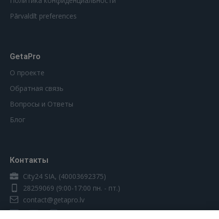
Политика конфиденциальности
Pārvaldīt preferences
GetaPro
О проекте
Обратная связь
Вопросы и Ответы
Блог
Контакты
City24 SIA, (40003692375)
28259069
(9:00-17:00 пн. - пт.)
contact@getapro.lv