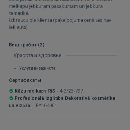
meikapu jebkuram pasākumam un jebkurā
tematikā.
Izbraucu pie klienta (pakalpojuma cenā tas nav
Войти
iekļauts)
Виды работ (
2
)
Красота и здоровье
ВОЙТИ
Услуги визажиста
Сертификаты
Забыли пароль?
Запомнить?
-
4-3/23-797
Kāzu meikaps RiS
FACEBOOK
Profesionālā izglītība Dekoratīvā kosmētika
-
PA164001
un vizāža.
GOOGLE