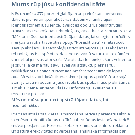
Mums rūp jūsu konfidencialitāte
Mēs un mūsu
270
partneri glabājam un piekļūstam personas
datiem, piemēram, pārlūkošanas datiem vai unikālajiem
Страны
identifikatoriem jūsu ierīcē. Izvēloties opciju “Es piekrītu”, tiek
aktivizētas izsekošanas tehnoloģijas, kas atbalsta zem virsraksta
Эстония
“Mēs un mūsu partneri apstrādājam datus, lai sniegtu” norādītos
Латвия
mērķus, savukārt izvēloties opciju “Noraidīt visu” vai atsaucot
savu piekrišanu, šīs tehnoloģijas tiks atspējotas. Ja izsekošanas
Литва
tehnoloģijas ir atspējotas, daļa no redzamā satura un reklāmām
var nebūt jums tik atbilstoša. Varat atkārtoti piekļūt šai izvēlnei, lai
jebkurā laikā mainītu savu izvēli vai atsauktu piekrišanu,
noklikšķinot uz saites “Privātuma preferences” tīmekļa lapas
apakšā vai uz peldošās ikonas tīmekļa lapas apakšējā kreisajā
stūrī, ja tāda ir redzama. Jūsu izvēle būs spēkā mūsu piekrišanas
Tīmekļa vietne ietvaros. Plašāku informāciju skatiet mūsu
Privātuma politikā.
Mēs un mūsu partneri apstrādājam datus, lai
nodrošinātu:
City24.lv
CVbankas.lt
Precīzas atrašanās vietas izmantošana. Ierīces parametru aktīva
City24.ee
Kainos.lt
skenēšana identifikācijas nolūkā. Informācijas ievietošana ierīcē
GetaPro.lv
Paslaugos.lt
un/vai piekļuve tai. Personalizētas reklāmas un saturs, reklāmu
GetaPro.ee
auto24.ee
un satura efektivitātes novērtēšana, analītiskā informācija par