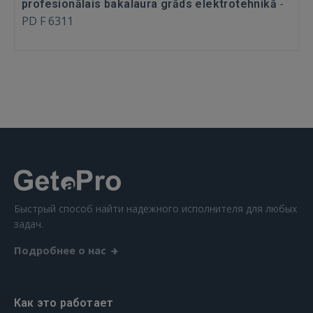
-
profesionālais bakalaura grāds elektrotehnikā
GOOGLE
PD F 6311
 Sign in with Apple
Ещё не зарегистрированы?
РЕГИСТРАЦИЯ
Быстрый способ найти надежного исполнителя для любых
задач.
Подробнее о нас
Как это работает