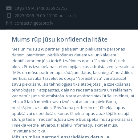
City24 SIA, (40003692375)
28259069
(9:00-17:00 пн. - пт.)
contact@getapro.lv
Mums rūp jūsu konfidencialitāte
Mēs un mūsu
270
partneri glabājam un piekļūstam personas
datiem, piemēram, pārlūkošanas datiem vai unikālajiem
Страны
identifikatoriem jūsu ierīcē. Izvēloties opciju “Es piekrītu”, tiek
aktivizētas izsekošanas tehnoloģijas, kas atbalsta zem virsraksta
Эстония
“Mēs un mūsu partneri apstrādājam datus, lai sniegtu” norādītos
Латвия
mērķus, savukārt izvēloties opciju “Noraidīt visu” vai atsaucot
savu piekrišanu, šīs tehnoloģijas tiks atspējotas. Ja izsekošanas
Литва
tehnoloģijas ir atspējotas, daļa no redzamā satura un reklāmām
var nebūt jums tik atbilstoša. Varat atkārtoti piekļūt šai izvēlnei, lai
jebkurā laikā mainītu savu izvēli vai atsauktu piekrišanu,
noklikšķinot uz saites “Privātuma preferences” tīmekļa lapas
apakšā vai uz peldošās ikonas tīmekļa lapas apakšējā kreisajā
stūrī, ja tāda ir redzama. Jūsu izvēle būs spēkā mūsu piekrišanas
Tīmekļa vietne ietvaros. Plašāku informāciju skatiet mūsu
Privātuma politikā.
Mēs un mūsu partneri apstrādājam datus, lai