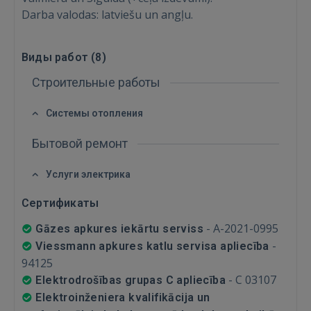
Darba valodas: latviešu un angļu.
Виды работ (
8
)
Строительные работы
Войти
Системы отопления
Бытовой ремонт
Услуги электрика
ВОЙТИ
Сертификаты
-
A-2021-0995
Gāzes apkures iekārtu serviss
Забыли пароль?
Запомнить?
-
Viessmann apkures katlu servisa apliecība
94125
FACEBOOK
-
C 03107
Elektrodrošības grupas C apliecība
Elektroinženiera kvalifikācija un