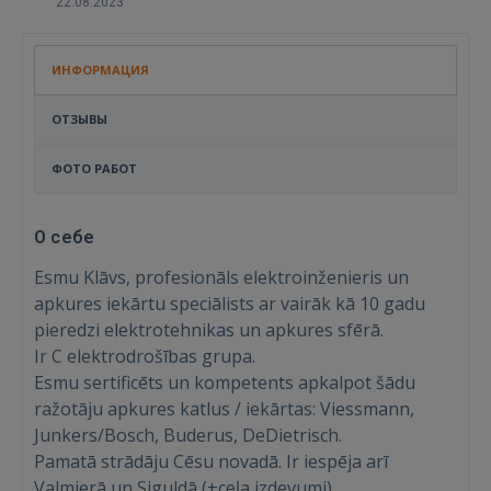
22.08.2023
ИНФОРМАЦИЯ
ОТЗЫВЫ
ФОТО РАБОТ
О себе
Esmu Klāvs, profesionāls elektroinženieris un
apkures iekārtu speciālists ar vairāk kā 10 gadu
pieredzi elektrotehnikas un apkures sfērā.
Ir C elektrodrošības grupa.
Esmu sertificēts un kompetents apkalpot šādu
ražotāju apkures katlus / iekārtas: Viessmann,
Junkers/Bosch, Buderus, DeDietrisch.
Pamatā strādāju Cēsu novadā. Ir iespēja arī
Valmierā un Siguldā (+ceļa izdevumi).