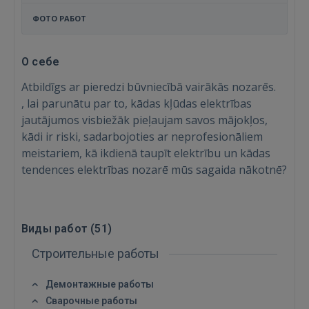
ФОТО РАБОТ
О себе
Atbildīgs ar pieredzi būvniecībā vairākās nozarēs.
, lai parunātu par to, kādas kļūdas elektrības
jautājumos visbiežāk pieļaujam savos mājokļos,
kādi ir riski, sadarbojoties ar neprofesionāliem
meistariem, kā ikdienā taupīt elektrību un kādas
tendences elektrības nozarē mūs sagaida nākotnē?
Виды работ (
51
)
Строительные работы
Демонтажные работы
Войти
Сварочные работы