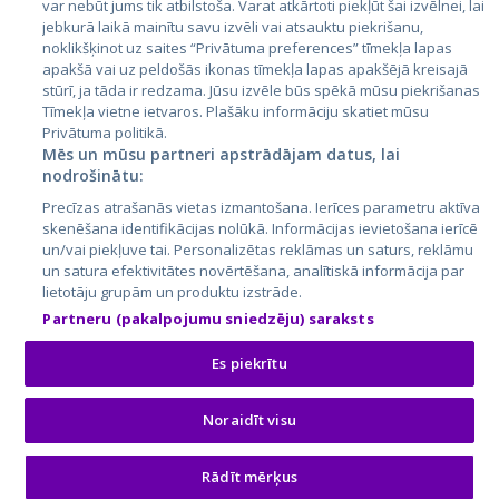
var nebūt jums tik atbilstoša. Varat atkārtoti piekļūt šai izvēlnei, lai
jebkurā laikā mainītu savu izvēli vai atsauktu piekrišanu,
noklikšķinot uz saites “Privātuma preferences” tīmekļa lapas
apakšā vai uz peldošās ikonas tīmekļa lapas apakšējā kreisajā
stūrī, ja tāda ir redzama. Jūsu izvēle būs spēkā mūsu piekrišanas
Tīmekļa vietne ietvaros. Plašāku informāciju skatiet mūsu
Privātuma politikā.
Mēs un mūsu partneri apstrādājam datus, lai
nodrošinātu:
City24.lv
CVbankas.lt
Precīzas atrašanās vietas izmantošana. Ierīces parametru aktīva
City24.ee
Kainos.lt
skenēšana identifikācijas nolūkā. Informācijas ievietošana ierīcē
GetaPro.lv
Paslaugos.lt
un/vai piekļuve tai. Personalizētas reklāmas un saturs, reklāmu
GetaPro.ee
auto24.ee
un satura efektivitātes novērtēšana, analītiskā informācija par
lietotāju grupām un produktu izstrāde.
Skelbiu.lt
KV.ee
Partneru (pakalpojumu sniedzēju) saraksts
Autoplius.lt
Osta.ee
Aruodas.lt
KuldneBörs.ee
Es piekrītu
Noraidīt visu
© 2026 GetaPro. Все права защищены.
Rādīt mērķus