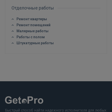
Отделочные работы
Ремонт квартиры
Ремонт помещений
Малярные работы
ВОЙТИ
Работы с полом
Штукатурные работы
Забыли пароль?
Запомнить?
FACEBOOK
GOOGLE
 Sign in with Apple
Ещё не зарегистрированы?
Быстрый способ найти надежного исполнителя для любых