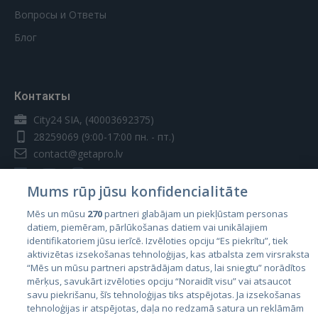
Вопросы и Ответы
Блог
Контакты
City24 SIA, (40003692375)
28259069
(9:00-17:00 пн. - пт.)
contact@getapro.lv
Mums rūp jūsu konfidencialitāte
Mēs un mūsu
270
partneri glabājam un piekļūstam personas
datiem, piemēram, pārlūkošanas datiem vai unikālajiem
Страны
identifikatoriem jūsu ierīcē. Izvēloties opciju “Es piekrītu”, tiek
aktivizētas izsekošanas tehnoloģijas, kas atbalsta zem virsraksta
Эстония
“Mēs un mūsu partneri apstrādājam datus, lai sniegtu” norādītos
Латвия
mērķus, savukārt izvēloties opciju “Noraidīt visu” vai atsaucot
savu piekrišanu, šīs tehnoloģijas tiks atspējotas. Ja izsekošanas
Литва
tehnoloģijas ir atspējotas, daļa no redzamā satura un reklāmām