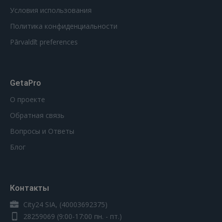
Условия использования
Политика конфиденциальности
Pārvaldīt preferences
GetaPro
О проекте
Обратная связь
Вопросы и Ответы
Блог
Контакты
City24 SIA, (40003692375)
28259069
(9:00-17:00 пн. - пт.)