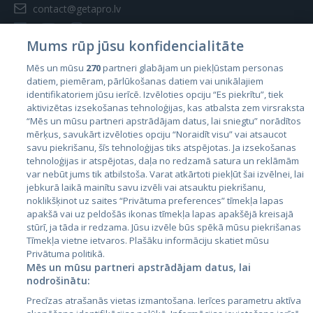
contact@getapro.lv
Mums rūp jūsu konfidencialitāte
Mēs un mūsu
270
partneri glabājam un piekļūstam personas
datiem, piemēram, pārlūkošanas datiem vai unikālajiem
Страны
identifikatoriem jūsu ierīcē. Izvēloties opciju “Es piekrītu”, tiek
aktivizētas izsekošanas tehnoloģijas, kas atbalsta zem virsraksta
Эстония
“Mēs un mūsu partneri apstrādājam datus, lai sniegtu” norādītos
Латвия
mērķus, savukārt izvēloties opciju “Noraidīt visu” vai atsaucot
savu piekrišanu, šīs tehnoloģijas tiks atspējotas. Ja izsekošanas
Литва
tehnoloģijas ir atspējotas, daļa no redzamā satura un reklāmām
var nebūt jums tik atbilstoša. Varat atkārtoti piekļūt šai izvēlnei, lai
jebkurā laikā mainītu savu izvēli vai atsauktu piekrišanu,
noklikšķinot uz saites “Privātuma preferences” tīmekļa lapas
apakšā vai uz peldošās ikonas tīmekļa lapas apakšējā kreisajā
stūrī, ja tāda ir redzama. Jūsu izvēle būs spēkā mūsu piekrišanas
Tīmekļa vietne ietvaros. Plašāku informāciju skatiet mūsu
Privātuma politikā.
Mēs un mūsu partneri apstrādājam datus, lai
nodrošinātu:
City24.lv
CVbankas.lt
Precīzas atrašanās vietas izmantošana. Ierīces parametru aktīva
City24.ee
Kainos.lt