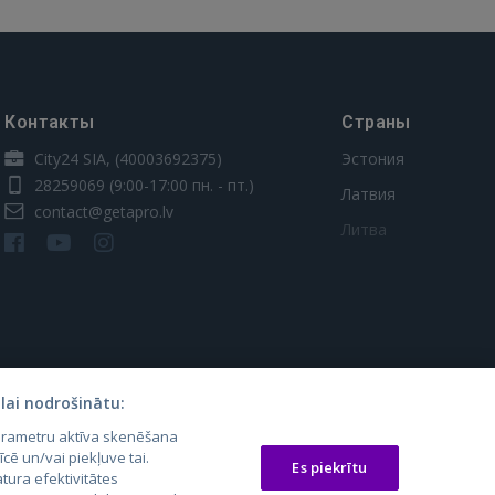
Контакты
Страны
City24 SIA, (40003692375)
Эстония
28259069
(9:00-17:00 пн. - пт.)
Латвия
contact@getapro.lv
Литва
lai nodrošinātu:
parametru aktīva skenēšana
os.lt
auto24.ee
Osta.ee
īcē un/vai piekļuve tai.
Es piekrītu
tura efektivitātes
laugos.lt
KV.ee
KuldneBörs.ee