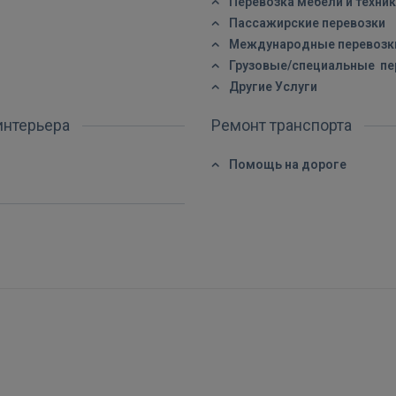
 Sign in with Apple
Перевозка мебели и техни
Пассажирские перевозки
Международные перевозк
Ещё не зарегистрированы?
Грузовые/специальные пе
РЕГИСТРАЦИЯ
Другие Услуги
интерьера
Ремонт транспорта
Помощь на дороге