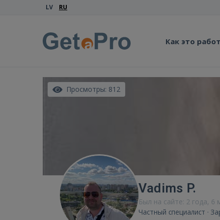
LV
RU
Как это рабо
Просмотры: 812
Vadims P.
Был на сайте: 2 года, 6
Частный специалист · За