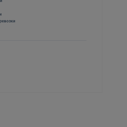
ки
и
ревозки