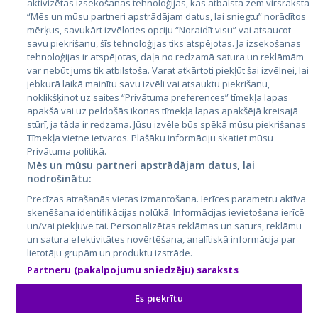
aktivizētas izsekošanas tehnoloģijas, kas atbalsta zem virsraksta
Эстония
“Mēs un mūsu partneri apstrādājam datus, lai sniegtu” norādītos
Латвия
mērķus, savukārt izvēloties opciju “Noraidīt visu” vai atsaucot
savu piekrišanu, šīs tehnoloģijas tiks atspējotas. Ja izsekošanas
Литва
tehnoloģijas ir atspējotas, daļa no redzamā satura un reklāmām
var nebūt jums tik atbilstoša. Varat atkārtoti piekļūt šai izvēlnei, lai
jebkurā laikā mainītu savu izvēli vai atsauktu piekrišanu,
noklikšķinot uz saites “Privātuma preferences” tīmekļa lapas
apakšā vai uz peldošās ikonas tīmekļa lapas apakšējā kreisajā
stūrī, ja tāda ir redzama. Jūsu izvēle būs spēkā mūsu piekrišanas
Tīmekļa vietne ietvaros. Plašāku informāciju skatiet mūsu
Privātuma politikā.
Mēs un mūsu partneri apstrādājam datus, lai
nodrošinātu:
City24.lv
CVbankas.lt
Precīzas atrašanās vietas izmantošana. Ierīces parametru aktīva
City24.ee
Kainos.lt
skenēšana identifikācijas nolūkā. Informācijas ievietošana ierīcē
GetaPro.lv
Paslaugos.lt
un/vai piekļuve tai. Personalizētas reklāmas un saturs, reklāmu
GetaPro.ee
auto24.ee
un satura efektivitātes novērtēšana, analītiskā informācija par
lietotāju grupām un produktu izstrāde.
Skelbiu.lt
KV.ee
Partneru (pakalpojumu sniedzēju) saraksts
Autoplius.lt
Osta.ee
Aruodas.lt
KuldneBörs.ee
Es piekrītu