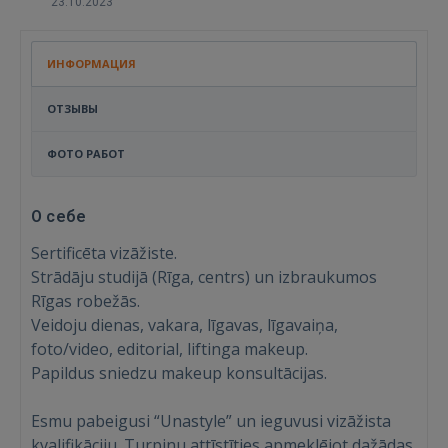
23.10.2023
ИНФОРМАЦИЯ
ОТЗЫВЫ
ФОТО РАБОТ
О себе
Sertificēta vizāžiste.
Strādāju studijā (Rīga, centrs) un izbraukumos
Rīgas robežās.
Veidoju dienas, vakara, līgavas, līgavaiņa,
foto/video, editorial, liftinga makeup.
Papildus sniedzu makeup konsultācijas.
Esmu pabeigusi “Unastyle” un ieguvusi vizāžista
kvalifikāciju. Turpinu attīstīties apmeklējot dažādas