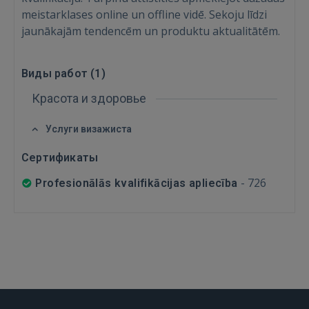
meistarklases online un offline vidē. Sekoju līdzi
Войти
jaunākajām tendencēm un produktu aktualitātēm.
Виды работ (
1
)
Красота и здоровье
ВОЙТИ
Услуги визажиста
Сертификаты
Забыли пароль?
Запомнить?
-
726
Profesionālās kvalifikācijas apliecība
FACEBOOK
GOOGLE
 Sign in with Apple