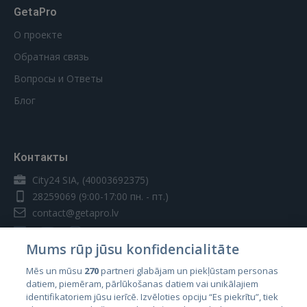
GetaPro
О проекте
Обратная связь
Вопросы и Ответы
Блог
Контакты
City24 SIA, (40003692375)
28259069
(9:00-17:00 пн. - пт.)
contact@getapro.lv
Mums rūp jūsu konfidencialitāte
Mēs un mūsu
270
partneri glabājam un piekļūstam personas
datiem, piemēram, pārlūkošanas datiem vai unikālajiem
Страны
identifikatoriem jūsu ierīcē. Izvēloties opciju “Es piekrītu”, tiek