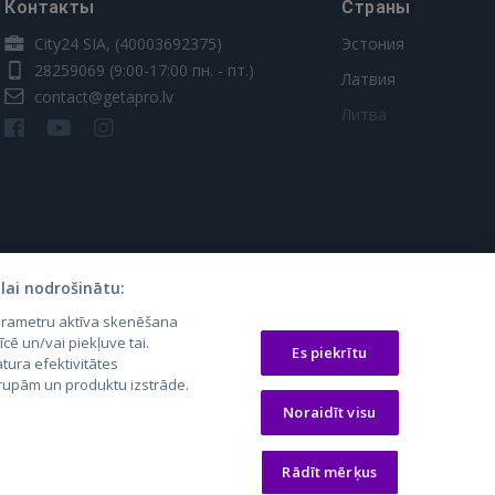
Контакты
Страны
City24 SIA, (40003692375)
Эстония
28259069
(9:00-17:00 пн. - пт.)
Латвия
contact@getapro.lv
Литва
lai nodrošinātu:
parametru aktīva skenēšana
os.lt
auto24.ee
Osta.ee
īcē un/vai piekļuve tai.
Es piekrītu
tura efektivitātes
laugos.lt
KV.ee
KuldneBörs.ee
 grupām un produktu izstrāde.
Noraidīt visu
Rādīt mērķus