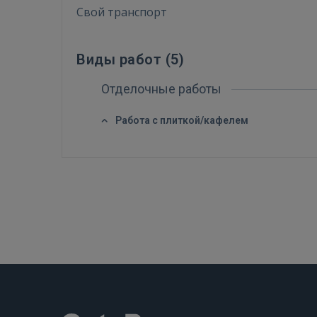
Свой транспорт
Виды работ (
5
)
Отделочные работы
Работа с плиткой/кафелем