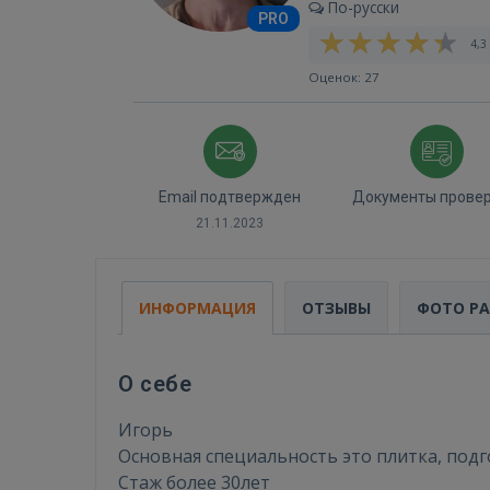
По-русски
PRO
4,3 
Оценок: 27
Email подтвержден
Документы прове
21.11.2023
ИНФОРМАЦИЯ
ОТЗЫВЫ
ФОТО Р
О себе
Игорь
Основная специальность это плитка, подг
Стаж более 30лет