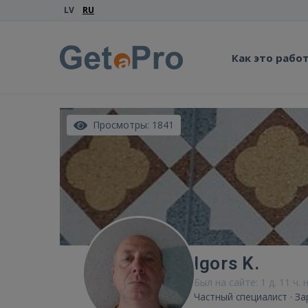
LV
RU
Как это рабо
Просмотры: 1841
Igors K.
Был на сайте: 1 д. 11 ч. 
Частный специалист · З