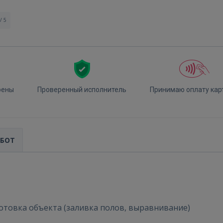
/ 5
рены
Проверенный исполнитель
Принимаю оплату кар
Войти
АБОТ
ВОЙТИ
отовка объекта (заливка полов, выравнивание)
Забыли пароль?
Запомнить?