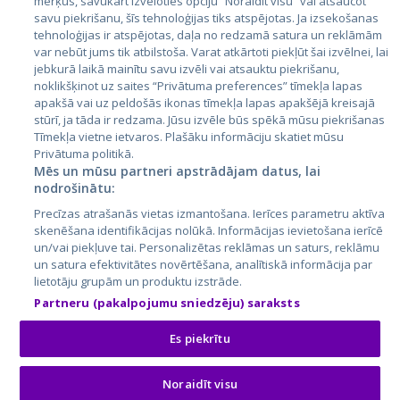
Латвия
mērķus, savukārt izvēloties opciju “Noraidīt visu” vai atsaucot
savu piekrišanu, šīs tehnoloģijas tiks atspējotas. Ja izsekošanas
Литва
tehnoloģijas ir atspējotas, daļa no redzamā satura un reklāmām
var nebūt jums tik atbilstoša. Varat atkārtoti piekļūt šai izvēlnei, lai
jebkurā laikā mainītu savu izvēli vai atsauktu piekrišanu,
noklikšķinot uz saites “Privātuma preferences” tīmekļa lapas
apakšā vai uz peldošās ikonas tīmekļa lapas apakšējā kreisajā
stūrī, ja tāda ir redzama. Jūsu izvēle būs spēkā mūsu piekrišanas
Tīmekļa vietne ietvaros. Plašāku informāciju skatiet mūsu
Privātuma politikā.
Mēs un mūsu partneri apstrādājam datus, lai
nodrošinātu:
City24.lv
CVbankas.lt
Precīzas atrašanās vietas izmantošana. Ierīces parametru aktīva
City24.ee
Kainos.lt
skenēšana identifikācijas nolūkā. Informācijas ievietošana ierīcē
GetaPro.lv
Paslaugos.lt
un/vai piekļuve tai. Personalizētas reklāmas un saturs, reklāmu
GetaPro.ee
auto24.ee
un satura efektivitātes novērtēšana, analītiskā informācija par
lietotāju grupām un produktu izstrāde.
Skelbiu.lt
KV.ee
Partneru (pakalpojumu sniedzēju) saraksts
Autoplius.lt
Osta.ee
Aruodas.lt
KuldneBörs.ee
Es piekrītu
Noraidīt visu