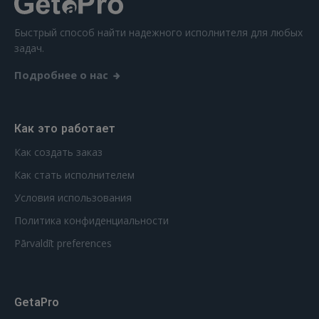
FACEBOOK
Быстрый способ найти надежного исполнителя для любых
задач.
Подробнее о нас
GOOGLE
 Sign in with Apple
Как это работает
Ещё не зарегистрированы?
Как создать заказ
Как стать исполнителем
РЕГИСТРАЦИЯ
Условия использования
Политика конфиденциальности
Pārvaldīt preferences
GetaPro