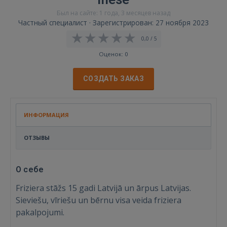
Был на сайте: 1 года, 3 месяцев назад
Частный специалист · Зарегистрирован: 27 ноября 2023
0,0 / 5
Оценок: 0
СОЗДАТЬ ЗАКАЗ
ИНФОРМАЦИЯ
ОТЗЫВЫ
О себе
Friziera stāžs 15 gadi Latvijā un ārpus Latvijas.
Sieviešu, vīriešu un bērnu visa veida friziera
pakalpojumi.