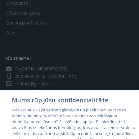
О проекте
Обратная связь
Вопросы и Ответы
Блог
Контакты
City24 SIA, (40003692375)
28259069
(9:00-17:00 пн. - пт.)
contact@getapro.lv
Mums rūp jūsu konfidencialitāte
Mēs un mūsu
270
partneri glabājam un piekļūstam personas
datiem, piemēram, pārlūkošanas datiem vai unikālajiem
Страны
identifikatoriem jūsu ierīcē. Izvēloties opciju “Es piekrītu”, tiek
aktivizētas izsekošanas tehnoloģijas, kas atbalsta zem virsraksta
Эстония
“Mēs un mūsu partneri apstrādājam datus, lai sniegtu” norādītos