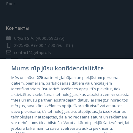
Блог
Контакты
City24 SIA, (40003692375)
28259069
(9:00-17:00 пн. - пт.)
contact@getapro.lv
Mums rūp jūsu konfidencialitāte
Mēs un mūsu
270
partneri glabājam un piekļūstam personas
datiem, piemēram, pārlūkošanas datiem vai unikālajiem
Страны
identifikatoriem jūsu ierīcē. Izvēloties opciju “Es piekrītu”, tiek
aktivizētas izsekošanas tehnoloģijas, kas atbalsta zem virsraksta
Эстония
“Mēs un mūsu partneri apstrādājam datus, lai sniegtu” norādītos
Латвия
mērķus, savukārt izvēloties opciju “Noraidīt visu” vai atsaucot
savu piekrišanu, šīs tehnoloģijas tiks atspējotas. Ja izsekošanas
Литва
tehnoloģijas ir atspējotas, daļa no redzamā satura un reklāmām
var nebūt jums tik atbilstoša. Varat atkārtoti piekļūt šai izvēlnei, lai
jebkurā laikā mainītu savu izvēli vai atsauktu piekrišanu,