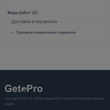
Виды работ (
3
)
Доставки и перевозки
ВОЙТИ
Грузовые/специальные перевозки
Забыли пароль?
Запомнить?
FACEBOOK
GOOGLE
 Sign in with Apple
Ещё не зарегистрированы?
Быстрый способ найти надежного исполнителя для любых
задач.
РЕГИСТРАЦИЯ