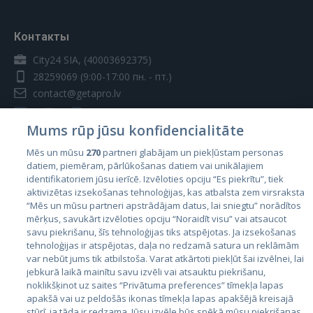
Контакты
City24 SIA, (40003692375)
28259069
(9:00-17:00 пн. - пт.)
contact@getapro.lv
Mums rūp jūsu konfidencialitāte
Mēs un mūsu
270
partneri glabājam un piekļūstam personas
datiem, piemēram, pārlūkošanas datiem vai unikālajiem
Страны
identifikatoriem jūsu ierīcē. Izvēloties opciju “Es piekrītu”, tiek
aktivizētas izsekošanas tehnoloģijas, kas atbalsta zem virsraksta
Эстония
“Mēs un mūsu partneri apstrādājam datus, lai sniegtu” norādītos
Латвия
mērķus, savukārt izvēloties opciju “Noraidīt visu” vai atsaucot
savu piekrišanu, šīs tehnoloģijas tiks atspējotas. Ja izsekošanas
Литва
tehnoloģijas ir atspējotas, daļa no redzamā satura un reklāmām
var nebūt jums tik atbilstoša. Varat atkārtoti piekļūt šai izvēlnei, lai
jebkurā laikā mainītu savu izvēli vai atsauktu piekrišanu,
noklikšķinot uz saites “Privātuma preferences” tīmekļa lapas
apakšā vai uz peldošās ikonas tīmekļa lapas apakšējā kreisajā
stūrī, ja tāda ir redzama. Jūsu izvēle būs spēkā mūsu piekrišanas