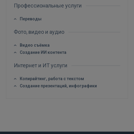
Профессиональные услуги
Войти
Переводы
Фото, видео и аудио
Видео съёмка
Создание ИИ контента
ВОЙТИ
Интернет и ИТ услуги
Забыли пароль?
Запомнить?
Копирайтинг, работа с текстом
Создание презентаций, инфографики
FACEBOOK
GOOGLE
 Sign in with Apple