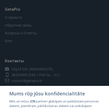
GetaPro
О проекте
Обратная связь
Вопросы и Ответы
Блог
Контакты
City24 SIA, (40003692375)
28259069
(9:00-17:00 пн. - пт.)
contact@getapro.lv
Mums rūp jūsu konfidencialitāte
Mēs un mūsu
270
partneri glabājam un piekļūstam personas
datiem, piemēram, pārlūkošanas datiem vai unikālajiem
Страны