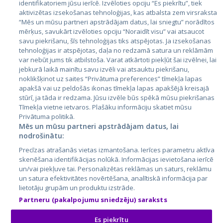
identifikatoriem jūsu ierīcē. Izvēloties opciju “Es piekrītu”, tiek
aktivizētas izsekošanas tehnoloģijas, kas atbalsta zem virsraksta
Эстония
“Mēs un mūsu partneri apstrādājam datus, lai sniegtu” norādītos
Латвия
mērķus, savukārt izvēloties opciju “Noraidīt visu” vai atsaucot
savu piekrišanu, šīs tehnoloģijas tiks atspējotas. Ja izsekošanas
Литва
tehnoloģijas ir atspējotas, daļa no redzamā satura un reklāmām
var nebūt jums tik atbilstoša. Varat atkārtoti piekļūt šai izvēlnei, lai
jebkurā laikā mainītu savu izvēli vai atsauktu piekrišanu,
noklikšķinot uz saites “Privātuma preferences” tīmekļa lapas
apakšā vai uz peldošās ikonas tīmekļa lapas apakšējā kreisajā
stūrī, ja tāda ir redzama. Jūsu izvēle būs spēkā mūsu piekrišanas
Tīmekļa vietne ietvaros. Plašāku informāciju skatiet mūsu
Privātuma politikā.
Mēs un mūsu partneri apstrādājam datus, lai
nodrošinātu:
City24.lv
CVbankas.lt
Precīzas atrašanās vietas izmantošana. Ierīces parametru aktīva
City24.ee
Kainos.lt
skenēšana identifikācijas nolūkā. Informācijas ievietošana ierīcē
GetaPro.lv
Paslaugos.lt
un/vai piekļuve tai. Personalizētas reklāmas un saturs, reklāmu
GetaPro.ee
auto24.ee
un satura efektivitātes novērtēšana, analītiskā informācija par
lietotāju grupām un produktu izstrāde.
Skelbiu.lt
KV.ee
Partneru (pakalpojumu sniedzēju) saraksts
Autoplius.lt
Osta.ee
Aruodas.lt
KuldneBörs.ee
Es piekrītu