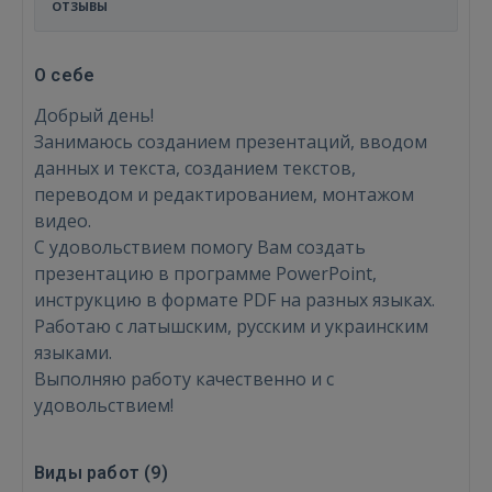
ОТЗЫВЫ
О себе
Добрый день!
Занимаюсь созданием презентаций, вводом
данных и текста, созданием текстов,
переводом и редактированием, монтажом
видео.
С удовольствием помогу Вам создать
презентацию в программе PowerPoint,
инструкцию в формате PDF на разных языках.
Работаю с латышским, русским и украинским
языками.
Выполняю работу качественно и с
удовольствием!
Виды работ (
9
)