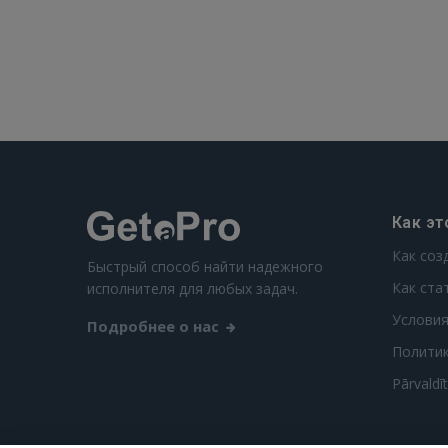
Как эт
Как соз
Быстрый способ найти надежного
Как ста
исполнителя для любых задач.
Условия
Подробнее о нас
Полити
Pārvaldī