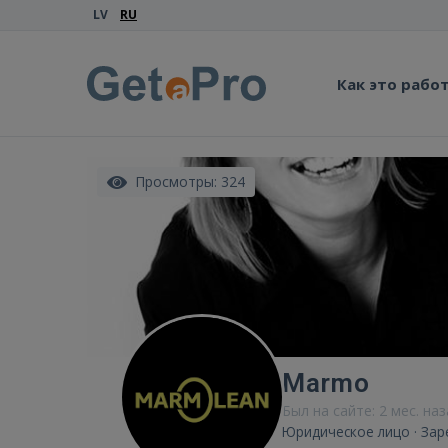
LV
RU
Как это рабо
Просмотры: 324
Marmo
Был на сайте: 2 мес. на
Юридическое лицо · Зар