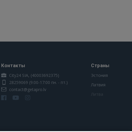
Контакты
Страны
City24 SIA, (40003692375)
Эстония
28259069
(9:00-17:00 пн. - пт.)
Латвия
contact@getapro.lv
Литва