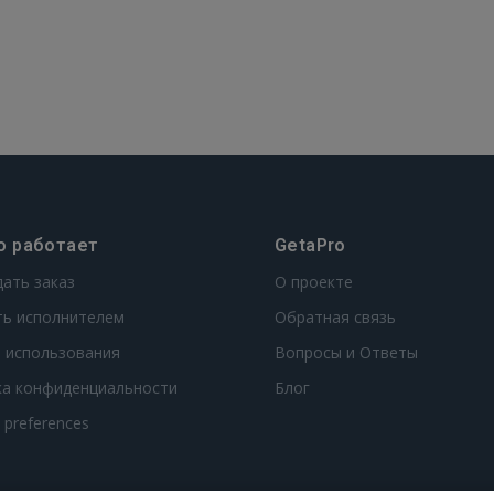
о работает
GetaPro
дать заказ
О проекте
ть исполнителем
Обратная связь
 использования
Вопросы и Ответы
ка конфиденциальности
Блог
t preferences