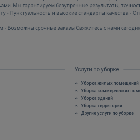
ми. Мы гарантируем безупречные результаты, точност
у - Пунктуальность и высокие стандарты качества - Оп
ВОЙТИ
ям - Возможны срочные заказы Свяжитесь с нами сегодн
Забыли пароль?
Запомнить?
FACEBOOK
Услуги по уборке
GOOGLE
Уборка жилых помещений
 Sign in with Apple
Уборка коммерческих по
Уборка зданий
Ещё не зарегистрированы?
Уборка территории
Другие услуги по уборке
РЕГИСТРАЦИЯ