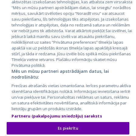
aktivizētas izsekošanas tehnoloģijas, kas atbalsta zem virsraksta
Эстония
“Mēs un mūsu partneri apstrādājam datus, lai sniegtu” norādītos
Латвия
mērķus, savukārt izvēloties opciju “Noraidīt visu” vai atsaucot
savu piekrišanu, šīs tehnoloģijas tiks atspējotas. Ja izsekošanas
Литва
tehnoloģijas ir atspējotas, daļa no redzamā satura un reklāmām
var nebūt jums tik atbilstoša. Varat atkārtoti piekļūt šai izvēlnei, lai
jebkurā laikā mainītu savu izvēli vai atsauktu piekrišanu,
noklikšķinot uz saites “Privātuma preferences” tīmekļa lapas
apakšā vai uz peldošās ikonas tīmekļa lapas apakšējā kreisajā
stūrī, ja tāda ir redzama. Jūsu izvēle būs spēkā mūsu piekrišanas
Tīmekļa vietne ietvaros. Plašāku informāciju skatiet mūsu
Privātuma politikā.
Mēs un mūsu partneri apstrādājam datus, lai
nodrošinātu:
City24.lv
CVbankas.lt
Precīzas atrašanās vietas izmantošana. Ierīces parametru aktīva
City24.ee
Kainos.lt
skenēšana identifikācijas nolūkā. Informācijas ievietošana ierīcē
GetaPro.lv
Paslaugos.lt
un/vai piekļuve tai. Personalizētas reklāmas un saturs, reklāmu
GetaPro.ee
auto24.ee
un satura efektivitātes novērtēšana, analītiskā informācija par
lietotāju grupām un produktu izstrāde.
Skelbiu.lt
KV.ee
Partneru (pakalpojumu sniedzēju) saraksts
Autoplius.lt
Osta.ee
Aruodas.lt
KuldneBörs.ee
Es piekrītu