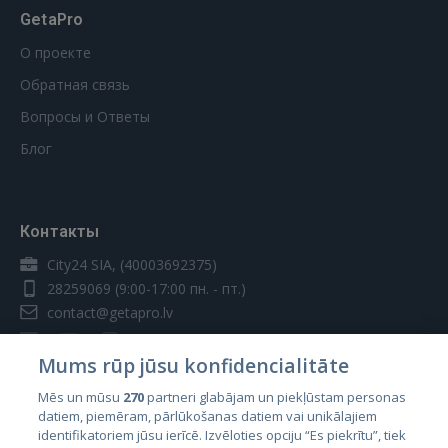
GetaPro
О проекте
Обратная связь
Вопросы и Ответы
Блог
Контакты
City24 SIA, (40003692375)
28259069
(9:00-17:00 пн. - пт.)
contact@getapro.lv
Mums rūp jūsu konfidencialitāte
Mēs un mūsu
270
partneri glabājam un piekļūstam personas
datiem, piemēram, pārlūkošanas datiem vai unikālajiem
Страны
identifikatoriem jūsu ierīcē. Izvēloties opciju “Es piekrītu”, tiek