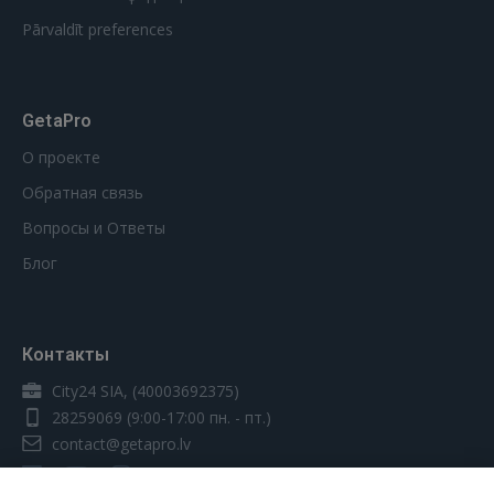
Pārvaldīt preferences
GetaPro
О проекте
Обратная связь
Вопросы и Ответы
Блог
Контакты
City24 SIA, (40003692375)
28259069
(9:00-17:00 пн. - пт.)
contact@getapro.lv