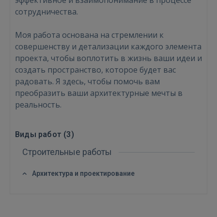
эффективное и взаимопонимание в процессе
сотрудничества.
Войти
Моя работа основана на стремлении к
совершенству и детализации каждого элемента
проекта, чтобы воплотить в жизнь ваши идеи и
создать пространство, которое будет вас
радовать. Я здесь, чтобы помочь вам
преобразить ваши архитектурные мечты в
реальность.
ВОЙТИ
Виды работ (
3
)
Забыли пароль?
Запомнить?
Строительные работы
FACEBOOK
Архитектура и проектирование
GOOGLE