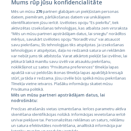
Mums rūp jūsu konfidencialitāte
Mēs un mūsu
270
partneri glabājam un piekļūstam personas
datiem, piemēram, pārlūkošanas datiem vai unikālajiem
Страны
identifikatoriem jūsu ierīcē. Izvēloties opciju “Es piekrītu”, tiek
aktivizētas izsekošanas tehnoloģijas, kas atbalsta zem virsraksta
Эстония
“Mēs un mūsu partneri apstrādājam datus, lai sniegtu” norādītos
Латвия
mērķus, savukārt izvēloties opciju “Noraidīt visu” vai atsaucot
savu piekrišanu, šīs tehnoloģijas tiks atspējotas. Ja izsekošanas
Литва
tehnoloģijas ir atspējotas, daļa no redzamā satura un reklāmām
var nebūt jums tik atbilstoša. Varat atkārtoti piekļūt šai izvēlnei, lai
jebkurā laikā mainītu savu izvēli vai atsauktu piekrišanu,
noklikšķinot uz saites “Privātuma preferences” tīmekļa lapas
apakšā vai uz peldošās ikonas tīmekļa lapas apakšējā kreisajā
stūrī, ja tāda ir redzama. Jūsu izvēle būs spēkā mūsu piekrišanas
Tīmekļa vietne ietvaros. Plašāku informāciju skatiet mūsu
Privātuma politikā.
Mēs un mūsu partneri apstrādājam datus, lai
nodrošinātu:
City24.lv
CVbankas.lt
Precīzas atrašanās vietas izmantošana. Ierīces parametru aktīva
City24.ee
Kainos.lt
skenēšana identifikācijas nolūkā. Informācijas ievietošana ierīcē
GetaPro.lv
Paslaugos.lt
un/vai piekļuve tai. Personalizētas reklāmas un saturs, reklāmu
GetaPro.ee
auto24.ee
un satura efektivitātes novērtēšana, analītiskā informācija par