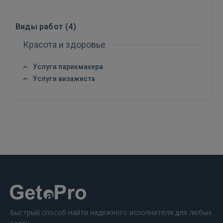
Виды работ (
4
)
Красота и здоровье
ВОЙТИ
Услуги парикмахера
Услуги визажиста
Забыли пароль?
Запомнить?
FACEBOOK
GOOGLE
 Sign in with Apple
Ещё не зарегистрированы?
Быстрый способ найти надежного исполнителя для любых
РЕГИСТРАЦИЯ