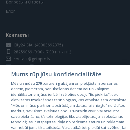
Вопросы и Ответы
Блог
Контакты
City24 SIA, (40003692375)
28259069
(9:00-17:00 пн. - пт.)
contact@getapro.lv
Mums rūp jūsu konfidencialitāte
Mēs un mūsu
270
partneri glabājam un piekļūstam personas
datiem, piemēram, pārlūkošanas datiem vai unikālajiem
Страны
identifikatoriem jūsu ierīcē. Izvēloties opciju “Es piekrītu”, tiek
aktivizētas izsekošanas tehnoloģijas, kas atbalsta zem virsraksta
Эстония
“Mēs un mūsu partneri apstrādājam datus, lai sniegtu” norādītos
Латвия
mērķus, savukārt izvēloties opciju “Noraidīt visu” vai atsaucot
savu piekrišanu, šīs tehnoloģijas tiks atspējotas. Ja izsekošanas
Литва
tehnoloģijas ir atspējotas, daļa no redzamā satura un reklāmām
var nebūt jums tik atbilstoša. Varat atkārtoti piekļūt šai izvēlnei, lai