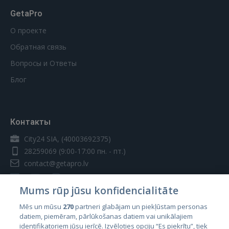
GetaPro
О проекте
Обратная связь
Вопросы и Ответы
Блог
Контакты
City24 SIA, (40003692375)
28259069
(9:00-17:00 пн. - пт.)
contact@getapro.lv
Mums rūp jūsu konfidencialitāte
Mēs un mūsu
270
partneri glabājam un piekļūstam personas
datiem, piemēram, pārlūkošanas datiem vai unikālajiem
Страны
identifikatoriem jūsu ierīcē. Izvēloties opciju “Es piekrītu”, tiek