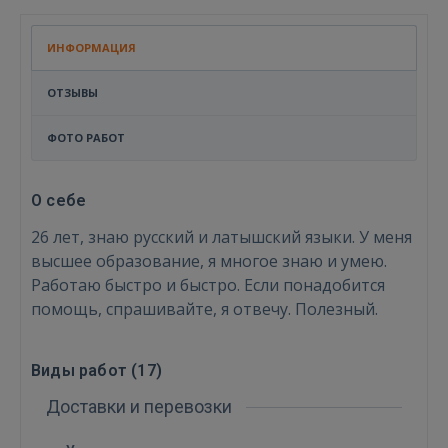
ИНФОРМАЦИЯ
ОТЗЫВЫ
ФОТО РАБОТ
О себе
26 лет, знаю русский и латышский языки. У меня
высшее образование, я многое знаю и умею.
Работаю быстро и быстро. Если понадобится
помощь, спрашивайте, я отвечу. Полезный.
Виды работ (
17
)
Доставки и перевозки