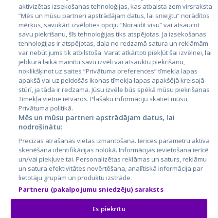
aktivizētas izsekošanas tehnoloģijas, kas atbalsta zem virsraksta
Эстония
“Mēs un mūsu partneri apstrādājam datus, lai sniegtu” norādītos
Латвия
mērķus, savukārt izvēloties opciju “Noraidīt visu” vai atsaucot
savu piekrišanu, šīs tehnoloģijas tiks atspējotas. Ja izsekošanas
Литва
tehnoloģijas ir atspējotas, daļa no redzamā satura un reklāmām
var nebūt jums tik atbilstoša. Varat atkārtoti piekļūt šai izvēlnei, lai
jebkurā laikā mainītu savu izvēli vai atsauktu piekrišanu,
noklikšķinot uz saites “Privātuma preferences” tīmekļa lapas
apakšā vai uz peldošās ikonas tīmekļa lapas apakšējā kreisajā
stūrī, ja tāda ir redzama. Jūsu izvēle būs spēkā mūsu piekrišanas
Tīmekļa vietne ietvaros. Plašāku informāciju skatiet mūsu
Privātuma politikā.
Mēs un mūsu partneri apstrādājam datus, lai
nodrošinātu:
City24.lv
CVbankas.lt
Precīzas atrašanās vietas izmantošana. Ierīces parametru aktīva
City24.ee
Kainos.lt
skenēšana identifikācijas nolūkā. Informācijas ievietošana ierīcē
GetaPro.lv
Paslaugos.lt
un/vai piekļuve tai. Personalizētas reklāmas un saturs, reklāmu
GetaPro.ee
auto24.ee
un satura efektivitātes novērtēšana, analītiskā informācija par
lietotāju grupām un produktu izstrāde.
Skelbiu.lt
KV.ee
Partneru (pakalpojumu sniedzēju) saraksts
Autoplius.lt
Osta.ee
Aruodas.lt
KuldneBörs.ee
Es piekrītu