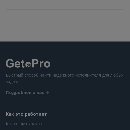
ВОЙТИ
Забыли пароль?
Запомнить?
FACEBOOK
GOOGLE
Быстрый способ найти надежного исполнителя для любых
 Sign in with Apple
задач.
Подробнее о нас
Ещё не зарегистрированы?
РЕГИСТРАЦИЯ
Как это работает
Как создать заказ