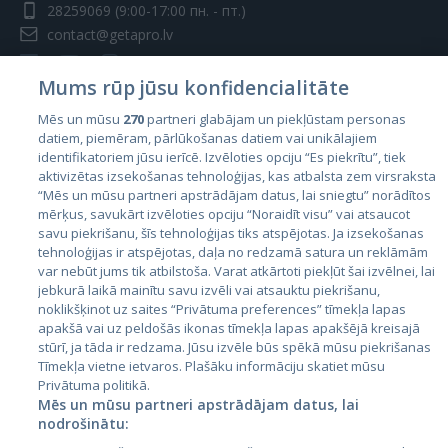
28259069
(9:00-17:00 пн. - пт.)
contact@getapro.lv
Mums rūp jūsu konfidencialitāte
Mēs un mūsu
270
partneri glabājam un piekļūstam personas
datiem, piemēram, pārlūkošanas datiem vai unikālajiem
Страны
identifikatoriem jūsu ierīcē. Izvēloties opciju “Es piekrītu”, tiek
aktivizētas izsekošanas tehnoloģijas, kas atbalsta zem virsraksta
Эстония
“Mēs un mūsu partneri apstrādājam datus, lai sniegtu” norādītos
Латвия
mērķus, savukārt izvēloties opciju “Noraidīt visu” vai atsaucot
savu piekrišanu, šīs tehnoloģijas tiks atspējotas. Ja izsekošanas
Литва
tehnoloģijas ir atspējotas, daļa no redzamā satura un reklāmām
var nebūt jums tik atbilstoša. Varat atkārtoti piekļūt šai izvēlnei, lai
jebkurā laikā mainītu savu izvēli vai atsauktu piekrišanu,
noklikšķinot uz saites “Privātuma preferences” tīmekļa lapas
apakšā vai uz peldošās ikonas tīmekļa lapas apakšējā kreisajā
stūrī, ja tāda ir redzama. Jūsu izvēle būs spēkā mūsu piekrišanas
Tīmekļa vietne ietvaros. Plašāku informāciju skatiet mūsu
Privātuma politikā.
Mēs un mūsu partneri apstrādājam datus, lai
nodrošinātu:
City24.lv
CVbankas.lt