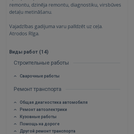
remontu, dzinēja remontu, diagnostiku, virsbūves
detaļu metināšanu.
Vajadzības gadijuma varu palīdzēt uz ceļa.
Atrodos Rīga.
Виды работ (
14
)
Строительные работы
Сварочные работы
Ремонт транспорта
Войти
Общая диагностика автомобиля
Ремонт автоэлектрики
Кузовные работы
Помощь на дороге
Другой ремонт транспорта