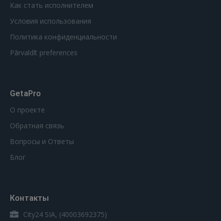
Как стать исполнителем
Условия использования
Политика конфиденциальности
Pārvaldīt preferences
GetaPro
О проекте
Обратная связь
Вопросы и Ответы
Блог
Контакты
City24 SIA, (40003692375)