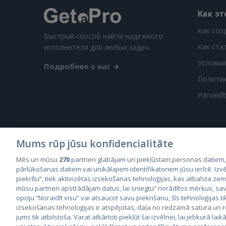
Как эт
Как соз
Быстрый способ найти надежного
Как ста
исполнителя для любых задач.
Условия
Подробнее о нас
Полити
Pārvaldī
Mums rūp jūsu konfidencialitāte
Mēs un mūsu
270
partneri glabājam un piekļūstam personas datiem
City2
pārlūkošanas datiem vai unikālajiem identifikatoriem jūsu ierīcē. Izvē
City
piekrītu”, tiek aktivizētas izsekošanas tehnoloģijas, kas atbalsta ze
mūsu partneri apstrādājam datus, lai sniegtu” norādītos mērķus, sav
opciju “Noraidīt visu” vai atsaucot savu piekrišanu, šīs tehnoloģijas ti
izsekošanas tehnoloģijas ir atspējotas, daļa no redzamā satura un
jums tik atbilstoša. Varat atkārtoti piekļūt šai izvēlnei, lai jebkurā laik