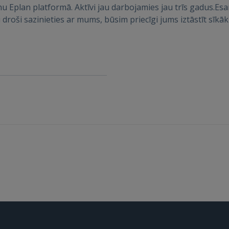
Забыли пароль?
Запомнить?
plan platformā. Aktīvi jau darbojamies jau trīs gadus.Esa
ši droši sazinieties ar mums, būsim priecīgi jums iztāstīt sī
FACEBOOK
GOOGLE
 Sign in with Apple
Ещё не зарегистрированы?
РЕГИСТРАЦИЯ