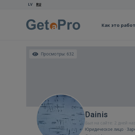
LV
RU
Как это рабо
Просмотры: 632
Dainis
Был на сайте: 2 дней на
Юридическое лицо · Зар