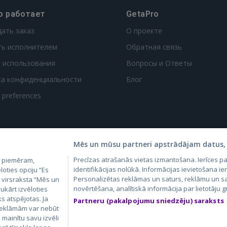
о работает
GetaPro
дать заказ
О проекте
ть исполнителем
Обратная связь
 использования
Вопросы и Ответы
ка конфиденциальности
Блог
t preferences
Mēs un mūsu partneri apstrādājam datus, 
Precīzas atrašanās vietas izmantošana. Ierīces 
, piemēram,
4.lv
GetaPro.lv
Skelbiu.lt
Aruodas.lt
Kain
identifikācijas nolūkā. Informācijas ievietošana ier
loties opciju “Es
24.ee
GetaPro.ee
Autoplius.lt
CVbankas.lt
Pas
Personalizētas reklāmas un saturs, reklāmu un sa
m virsraksta “Mēs un
novērtēšana, analītiskā informācija par lietotāju
ukārt izvēloties
ks atspējotas. Ja
Partneru (pakalpojumu sniedzēju) saraksts
 reklāmām var nebūt
ā mainītu savu izvēli