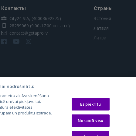
Контакты
Страны
City24 SIA, (40003692375)
Эстония
28259069
(9:00-17:00 пн. - пт.)
Латвия
contact@getapro.lv
Литва
lai nodrošinātu:
parametru aktīva skenēšana
os.lt
auto24.ee
Osta.ee
īcē un/vai piekļuve tai.
Es piekrītu
laugos.lt
KV.ee
KuldneBörs.ee
tura efektivitātes
 grupām un produktu izstrāde.
Noraidīt visu