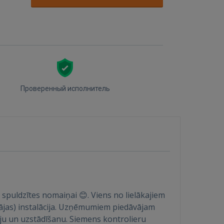
Проверенный исполнитель
spuldzītes nomaiņai 😊. Viens no lielākajiem
ājas) instalācija. Uzņēmumiem piedāvājam
iju un uzstādīšanu. Siemens kontrolieru