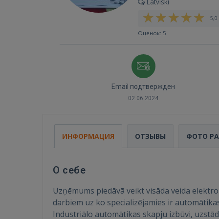
Latviski
5,0 
Оценок: 5
Email подтвержден
02.06.2024
ИНФОРМАЦИЯ
ОТЗЫВЫ
ФОТО Р
О себе
Uzņēmums piedāvā veikt visāda veida elektrom
darbiem uz ko specializējamies ir automātik
Industriālo automātikas skapju izbūvi, uzstā