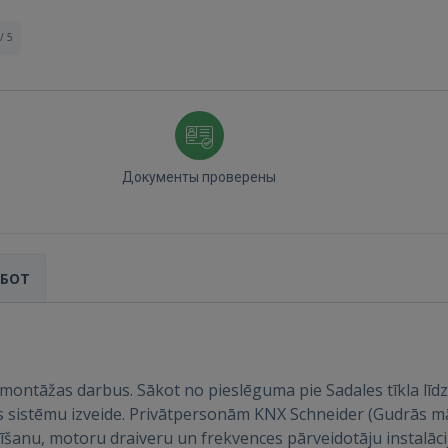
/ 5
Документы проверены
Войти
АБОТ
ontāžas darbus. Sākot no pieslēguma pie Sadales tīkla līdz 
ВОЙТИ
as sistēmu izveide. Privātpersonām KNX Schneider (Gudrās m
dīšanu, motoru draiveru un frekvences pārveidotāju instalāc