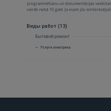
programmēšanu un dokumentācijas veidošanu E
vairāk nekā 10 gadi. Ja esam jūs ieinteresēju
Виды работ (
13
)
Бытовой ремонт
Услуги электрика