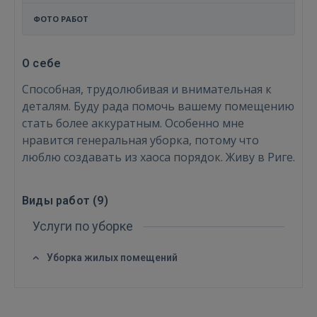
ФОТО РАБОТ
О себе
Способная, трудолюбивая и внимательная к
деталям. Буду рада помочь вашему помещению
стать более аккуратным. Особенно мне
нравится генеральная уборка, потому что
люблю создавать из хаоса порядок. Живу в Риге.
Виды работ (
9
)
Войти
Услуги по уборке
Уборка жилых помещений