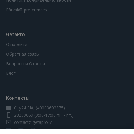
Политика конфиденциальности
Pārvaldīt preferences
GetaPro
О проекте
Обратная связь
Вопросы и Ответы
Блог
Контакты
City24 SIA, (40003692375)
28259069
(9:00-17:00 пн. - пт.)
contact@getapro.lv