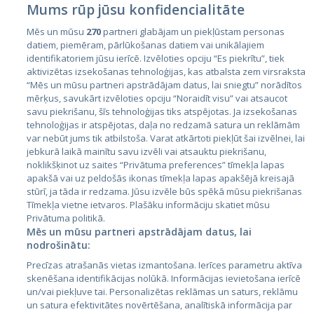
Mums rūp jūsu konfidencialitāte
Mēs un mūsu
270
partneri glabājam un piekļūstam personas
datiem, piemēram, pārlūkošanas datiem vai unikālajiem
Страны
identifikatoriem jūsu ierīcē. Izvēloties opciju “Es piekrītu”, tiek
aktivizētas izsekošanas tehnoloģijas, kas atbalsta zem virsraksta
Эстония
“Mēs un mūsu partneri apstrādājam datus, lai sniegtu” norādītos
Латвия
mērķus, savukārt izvēloties opciju “Noraidīt visu” vai atsaucot
savu piekrišanu, šīs tehnoloģijas tiks atspējotas. Ja izsekošanas
Литва
tehnoloģijas ir atspējotas, daļa no redzamā satura un reklāmām
var nebūt jums tik atbilstoša. Varat atkārtoti piekļūt šai izvēlnei, lai
jebkurā laikā mainītu savu izvēli vai atsauktu piekrišanu,
noklikšķinot uz saites “Privātuma preferences” tīmekļa lapas
apakšā vai uz peldošās ikonas tīmekļa lapas apakšējā kreisajā
stūrī, ja tāda ir redzama. Jūsu izvēle būs spēkā mūsu piekrišanas
Tīmekļa vietne ietvaros. Plašāku informāciju skatiet mūsu
Privātuma politikā.
Mēs un mūsu partneri apstrādājam datus, lai
nodrošinātu:
City24.lv
CVbankas.lt
Precīzas atrašanās vietas izmantošana. Ierīces parametru aktīva
City24.ee
Kainos.lt
skenēšana identifikācijas nolūkā. Informācijas ievietošana ierīcē
GetaPro.lv
Paslaugos.lt
un/vai piekļuve tai. Personalizētas reklāmas un saturs, reklāmu
GetaPro.ee
auto24.ee
un satura efektivitātes novērtēšana, analītiskā informācija par