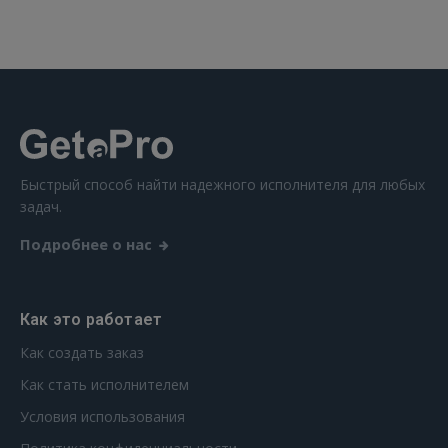
ВОЙТИ
Забыли пароль?
Запомнить?
FACEBOOK
GOOGLE
Быстрый способ найти надежного исполнителя для любых
задач.
 Sign in with Apple
Подробнее о нас
Ещё не зарегистрированы?
Как это работает
РЕГИСТРАЦИЯ
Как создать заказ
Как стать исполнителем
Условия использования