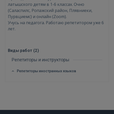
латышского детям в 1-6 классах. Очно
(Саласпилс, Ропажский район, Плявниеки,
Пурвциемс) и онлайн (Zoom).
Учусь на педагога. Работаю репетитором уже 6
лет.
Виды работ (
2
)
Репетиторы и инструкторы
Войти
Репетиторы иностранных языков
ВОЙТИ