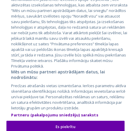
aktivizētas izsekošanas tehnoloģijas, kas atbalsta zem virsraksta
Эстония
“Mēs un mūsu partneri apstrādājam datus, lai sniegtu” norādītos
Латвия
mērķus, savukārt izvēloties opciju “Noraidīt visu” vai atsaucot
savu piekrišanu, šīs tehnoloģijas tiks atspējotas. Ja izsekošanas
Литва
tehnoloģijas ir atspējotas, daļa no redzamā satura un reklāmām
var nebūt jums tik atbilstoša. Varat atkārtoti piekļūt šai izvēlnei, lai
jebkurā laikā mainītu savu izvēli vai atsauktu piekrišanu,
noklikšķinot uz saites “Privātuma preferences” tīmekļa lapas
apakšā vai uz peldošās ikonas tīmekļa lapas apakšējā kreisajā
stūrī, ja tāda ir redzama. Jūsu izvēle būs spēkā mūsu piekrišanas
Tīmekļa vietne ietvaros. Plašāku informāciju skatiet mūsu
Privātuma politikā.
Mēs un mūsu partneri apstrādājam datus, lai
nodrošinātu:
City24.lv
CVbankas.lt
Precīzas atrašanās vietas izmantošana. Ierīces parametru aktīva
City24.ee
Kainos.lt
skenēšana identifikācijas nolūkā. Informācijas ievietošana ierīcē
GetaPro.lv
Paslaugos.lt
un/vai piekļuve tai. Personalizētas reklāmas un saturs, reklāmu
GetaPro.ee
auto24.ee
un satura efektivitātes novērtēšana, analītiskā informācija par
lietotāju grupām un produktu izstrāde.
Skelbiu.lt
KV.ee
Partneru (pakalpojumu sniedzēju) saraksts
Autoplius.lt
Osta.ee
Aruodas.lt
KuldneBörs.ee
Es piekrītu