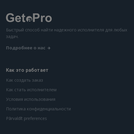
Забыли пароль?
Запомнить?
FACEBOOK
Быстрый способ найти надежного исполнителя для любых
задач.
GOOGLE
Подробнее о нас
 Sign in with Apple
Как это работает
Ещё не зарегистрированы?
Как создать заказ
РЕГИСТРАЦИЯ
Как стать исполнителем
Условия использования
Политика конфиденциальности
Pārvaldīt preferences