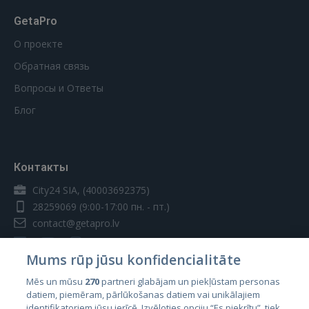
GetaPro
О проекте
Обратная связь
Вопросы и Ответы
Блог
Контакты
City24 SIA, (40003692375)
28259069
(9:00-17:00 пн. - пт.)
contact@getapro.lv
Mums rūp jūsu konfidencialitāte
Mēs un mūsu
270
partneri glabājam un piekļūstam personas
datiem, piemēram, pārlūkošanas datiem vai unikālajiem
Страны
identifikatoriem jūsu ierīcē. Izvēloties opciju “Es piekrītu”, tiek