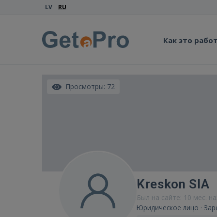
LV
RU
Как это рабо
Просмотры: 72
Kreskon SIA
Был на сайте: 10 мес. н
Юридическое лицо · Зар