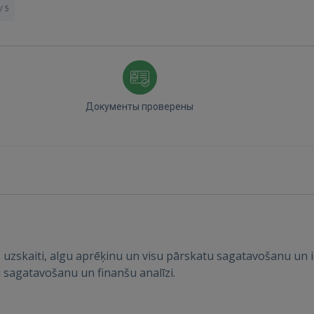
/ 5
Документы проверены
Войти
ВОЙТИ
uzskaiti, algu aprēķinu un visu pārskatu sagatavošanu un i
 sagatavošanu un finanšu analīzi.
Забыли пароль?
Запомнить?