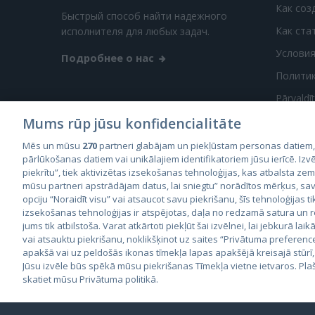
Как соз
Быстрый способ найти надежного
Как ста
исполнителя для любых задач.
Условия
Подробнее о нас
Полити
Pārvaldī
Mums rūp jūsu konfidencialitāte
Mēs un mūsu
270
partneri glabājam un piekļūstam personas datiem
pārlūkošanas datiem vai unikālajiem identifikatoriem jūsu ierīcē. Izvē
piekrītu”, tiek aktivizētas izsekošanas tehnoloģijas, kas atbalsta ze
mūsu partneri apstrādājam datus, lai sniegtu” norādītos mērķus, sav
City2
opciju “Noraidīt visu” vai atsaucot savu piekrišanu, šīs tehnoloģijas ti
City
izsekošanas tehnoloģijas ir atspējotas, daļa no redzamā satura un
jums tik atbilstoša. Varat atkārtoti piekļūt šai izvēlnei, lai jebkurā laik
vai atsauktu piekrišanu, noklikšķinot uz saites “Privātuma preferenc
apakšā vai uz peldošās ikonas tīmekļa lapas apakšējā kreisajā stūrī,
Jūsu izvēle būs spēkā mūsu piekrišanas Tīmekļa vietne ietvaros. Pla
skatiet mūsu Privātuma politikā.
© 2026 GetaPro. Все права защищены.