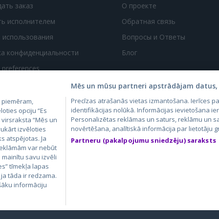
дать заказ
О проекте
ть исполнителем
Обратная связь
 использования
Вопросы и Ответы
ка конфиденциальности
Блог
t preferences
Mēs un mūsu partneri apstrādājam datus, 
Precīzas atrašanās vietas izmantošana. Ierīces 
, piemēram,
identifikācijas nolūkā. Informācijas ievietošana ier
loties opciju “Es
Personalizētas reklāmas un saturs, reklāmu un sa
m virsraksta “Mēs un
novērtēšana, analītiskā informācija par lietotāju
ukārt izvēloties
4.lv
GetaPro.lv
Skelbiu.lt
Aruodas.lt
Kain
ks atspējotas. Ja
Partneru (pakalpojumu sniedzēju) saraksts
24.ee
GetaPro.ee
Autoplius.lt
CVbankas.lt
Pas
 reklāmām var nebūt
ā mainītu savu izvēli
es” tīmekļa lapas
 ja tāda ir redzama.
šāku informāciju