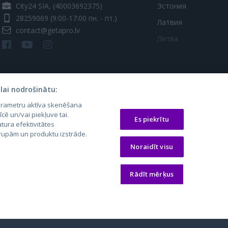
City24 SIA, (40003692375)
Эстония
28259069
(9:00-17:00 пн. - пт.)
Латвия
contact@getapro.lv
Литва
lai nodrošinātu:
parametru aktīva skenēšana
īcē un/vai piekļuve tai.
Es piekrītu
tura efektivitātes
 grupām un produktu izstrāde.
os.lt
auto24.ee
Osta.ee
Noraidīt visu
laugos.lt
KV.ee
KuldneBörs.ee
Rādīt mērķus