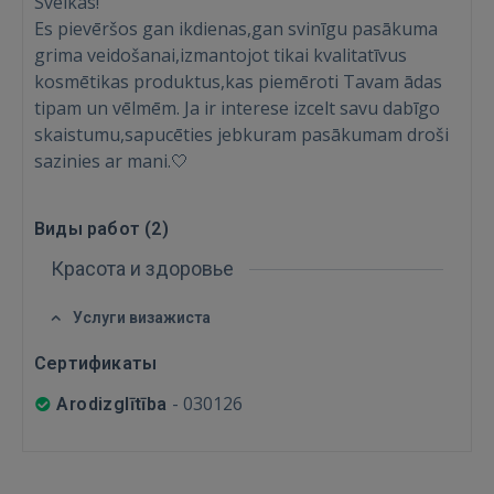
Sveikas!
Es pievēršos gan ikdienas,gan svinīgu pasākuma
grima veidošanai,izmantojot tikai kvalitatīvus
Войти
kosmētikas produktus,kas piemēroti Tavam ādas
tipam un vēlmēm. Ja ir interese izcelt savu dabīgo
skaistumu,sapucēties jebkuram pasākumam droši
sazinies ar mani.🤍
Виды работ (
2
)
ВОЙТИ
Красота и здоровье
Забыли пароль?
Запомнить?
Услуги визажиста
Сертификаты
FACEBOOK
-
030126
Arodizglītība
GOOGLE