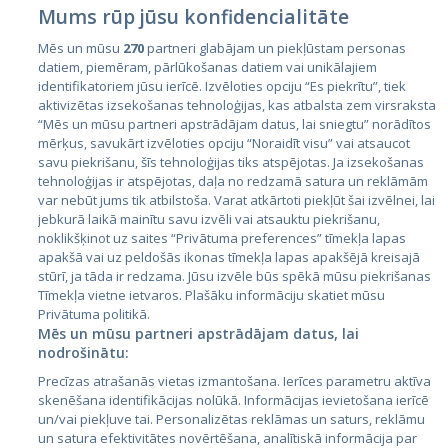
Mums rūp jūsu konfidencialitāte
Mēs un mūsu
270
partneri glabājam un piekļūstam personas
datiem, piemēram, pārlūkošanas datiem vai unikālajiem
Страны
identifikatoriem jūsu ierīcē. Izvēloties opciju “Es piekrītu”, tiek
aktivizētas izsekošanas tehnoloģijas, kas atbalsta zem virsraksta
Эстония
“Mēs un mūsu partneri apstrādājam datus, lai sniegtu” norādītos
Латвия
mērķus, savukārt izvēloties opciju “Noraidīt visu” vai atsaucot
savu piekrišanu, šīs tehnoloģijas tiks atspējotas. Ja izsekošanas
Литва
tehnoloģijas ir atspējotas, daļa no redzamā satura un reklāmām
var nebūt jums tik atbilstoša. Varat atkārtoti piekļūt šai izvēlnei, lai
jebkurā laikā mainītu savu izvēli vai atsauktu piekrišanu,
noklikšķinot uz saites “Privātuma preferences” tīmekļa lapas
apakšā vai uz peldošās ikonas tīmekļa lapas apakšējā kreisajā
stūrī, ja tāda ir redzama. Jūsu izvēle būs spēkā mūsu piekrišanas
Tīmekļa vietne ietvaros. Plašāku informāciju skatiet mūsu
Privātuma politikā.
Mēs un mūsu partneri apstrādājam datus, lai
nodrošinātu:
City24.lv
CVbankas.lt
Precīzas atrašanās vietas izmantošana. Ierīces parametru aktīva
City24.ee
Kainos.lt
skenēšana identifikācijas nolūkā. Informācijas ievietošana ierīcē
GetaPro.lv
Paslaugos.lt
un/vai piekļuve tai. Personalizētas reklāmas un saturs, reklāmu
GetaPro.ee
auto24.ee
un satura efektivitātes novērtēšana, analītiskā informācija par