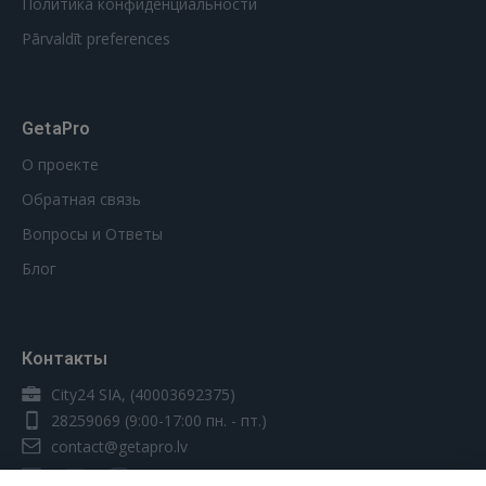
Политика конфиденциальности
Pārvaldīt preferences
GetaPro
О проекте
Обратная связь
Вопросы и Ответы
Блог
Контакты
City24 SIA, (40003692375)
28259069
(9:00-17:00 пн. - пт.)
contact@getapro.lv