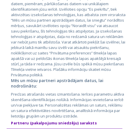
datiem, piemēram, pārlūkošanas datiem vai unikālajiem
Страны
identifikatoriem jūsu ierīcē. Izvēloties opciju “Es piekrītu”, tiek
aktivizētas izsekošanas tehnoloģijas, kas atbalsta zem virsraksta
Эстония
“Mēs un mūsu partneri apstrādājam datus, lai sniegtu” norādītos
Латвия
mērķus, savukārt izvēloties opciju “Noraidīt visu” vai atsaucot
savu piekrišanu, šīs tehnoloģijas tiks atspējotas. Ja izsekošanas
Литва
tehnoloģijas ir atspējotas, daļa no redzamā satura un reklāmām
var nebūt jums tik atbilstoša. Varat atkārtoti piekļūt šai izvēlnei, lai
jebkurā laikā mainītu savu izvēli vai atsauktu piekrišanu,
noklikšķinot uz saites “Privātuma preferences” tīmekļa lapas
apakšā vai uz peldošās ikonas tīmekļa lapas apakšējā kreisajā
stūrī, ja tāda ir redzama. Jūsu izvēle būs spēkā mūsu piekrišanas
Tīmekļa vietne ietvaros. Plašāku informāciju skatiet mūsu
Privātuma politikā.
Mēs un mūsu partneri apstrādājam datus, lai
nodrošinātu:
City24.lv
CVbankas.lt
Precīzas atrašanās vietas izmantošana. Ierīces parametru aktīva
City24.ee
Kainos.lt
skenēšana identifikācijas nolūkā. Informācijas ievietošana ierīcē
GetaPro.lv
Paslaugos.lt
un/vai piekļuve tai. Personalizētas reklāmas un saturs, reklāmu
GetaPro.ee
auto24.ee
un satura efektivitātes novērtēšana, analītiskā informācija par
lietotāju grupām un produktu izstrāde.
Skelbiu.lt
KV.ee
Partneru (pakalpojumu sniedzēju) saraksts
Autoplius.lt
Osta.ee