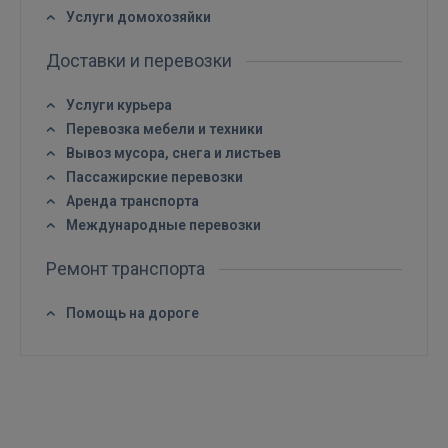
Услуги домохозяйки
Забыли пароль?
Запомнить?
Доставки и перевозки
FACEBOOK
Услуги курьера
Перевозка мебели и техники
GOOGLE
Вывоз мусора, снега и листьев
Пассажирские перевозки
Аренда транспорта
 Sign in with Apple
Международные перевозки
Ещё не зарегистрированы?
Ремонт транспорта
РЕГИСТРАЦИЯ
Помощь на дороге