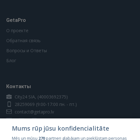
GetaPro
О проекте
Обратная связь
Вопросы и Ответы
Блог
Контакты
City24 SIA, (40003692375)
28259069
(9:00-17:00 пн. - пт.)
contact@getapro.lv
Mums rūp jūsu konfidencialitāte
Mēs un mūsu
270
partneri glabājam un piekļūstam personas