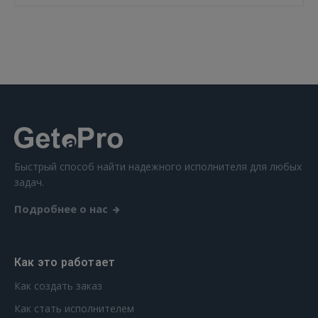
ВОЙТИ
Забыли пароль?
Запомнить?
FACEBOOK
GOOGLE
Быстрый способ найти надежного исполнителя для любых
задач.
 Sign in with Apple
Подробнее о нас
Ещё не зарегистрированы?
РЕГИСТРАЦИЯ
Как это работает
Как создать заказ
Как стать исполнителем