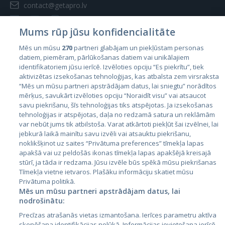
contact@getapro.lv
Mums rūp jūsu konfidencialitāte
Mēs un mūsu
270
partneri glabājam un piekļūstam personas
datiem, piemēram, pārlūkošanas datiem vai unikālajiem
Страны
identifikatoriem jūsu ierīcē. Izvēloties opciju “Es piekrītu”, tiek
aktivizētas izsekošanas tehnoloģijas, kas atbalsta zem virsraksta
Эстония
“Mēs un mūsu partneri apstrādājam datus, lai sniegtu” norādītos
Латвия
mērķus, savukārt izvēloties opciju “Noraidīt visu” vai atsaucot
savu piekrišanu, šīs tehnoloģijas tiks atspējotas. Ja izsekošanas
Литва
tehnoloģijas ir atspējotas, daļa no redzamā satura un reklāmām
var nebūt jums tik atbilstoša. Varat atkārtoti piekļūt šai izvēlnei, lai
jebkurā laikā mainītu savu izvēli vai atsauktu piekrišanu,
noklikšķinot uz saites “Privātuma preferences” tīmekļa lapas
apakšā vai uz peldošās ikonas tīmekļa lapas apakšējā kreisajā
stūrī, ja tāda ir redzama. Jūsu izvēle būs spēkā mūsu piekrišanas
Tīmekļa vietne ietvaros. Plašāku informāciju skatiet mūsu
Privātuma politikā.
Mēs un mūsu partneri apstrādājam datus, lai
nodrošinātu:
City24.lv
CVbankas.lt
Precīzas atrašanās vietas izmantošana. Ierīces parametru aktīva
City24.ee
Kainos.lt
skenēšana identifikācijas nolūkā. Informācijas ievietošana ierīcē