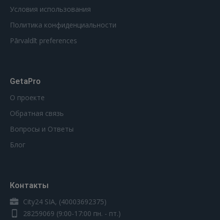
Условия использования
Политика конфиденциальности
Pārvaldīt preferences
GetaPro
О проекте
Обратная связь
Вопросы и Ответы
Блог
Контакты
City24 SIA, (40003692375)
28259069
(9:00-17:00 пн. - пт.)