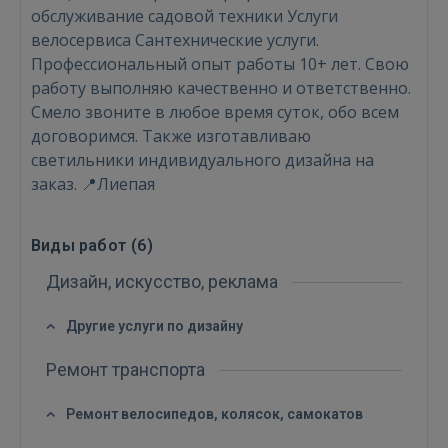
обслуживание садовой техники Услуги
велосервиса Сантехнические услуги.
Профессиональный опыт работы 10+ лет. Свою
работу выполняю качественно и ответственно.
Смело звоните в любое время суток, обо всем
договоримся. Также изготавливаю
светильники индивидуального дизайна на
заказ. 📍Лиепая
Виды работ (
6
)
Дизайн, искусство, реклама
Войти
Другие услуги по дизайну
Ремонт транспорта
Ремонт велосипедов, колясок, самокатов